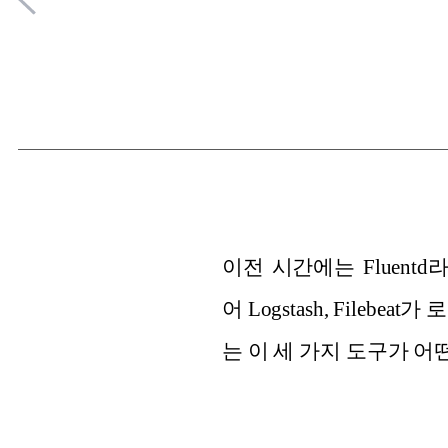
이전 시간에는
Fluentd
라
어
Logstash, Filebeat가
로
는
이 세 가지
도구
가 어