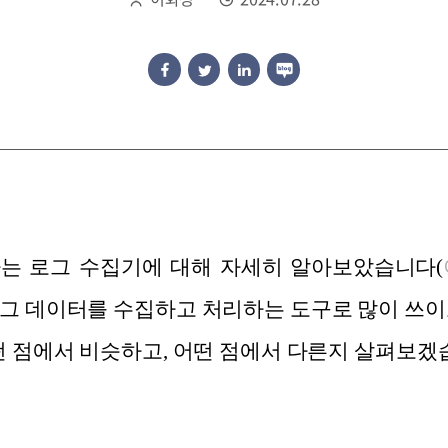
는 로그 수집
기에 대해
자세히
알
아보았습니다
(
그 데
이
터
를 수집하고 처리하
는 도
구로
많이 쓰이
떤
점에
서 비슷
하
고, 어떤 점에서 다른지 살펴보겠