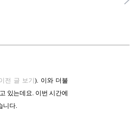
이
전 글
보기
).
이
와
더
불
고 있는데요. 이번 시간에
습니다.