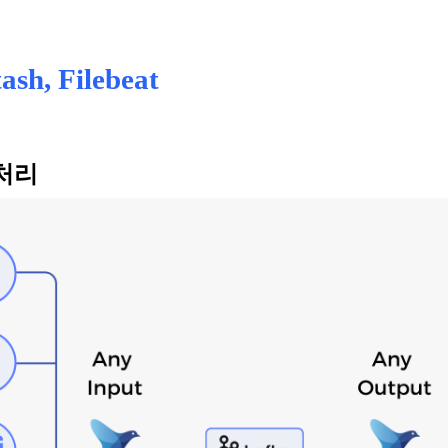
ash, Filebeat
 처리