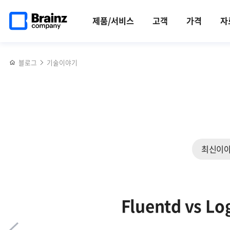
메인
반복영역
로그
페이스북
트위터
링크드인
블로그
CMS로
페이지로
건너뛰기
수집기
공유하기
공유하기
공유하기
공유하기
클라우드
제품/서비스
고객
가격
자
이동
Fluentd에
서비스
대해
효율적으로
알아야
관리하는
블로그
기술이야기
할
3가지
5가지!
방법
최신이
Fluentd vs 