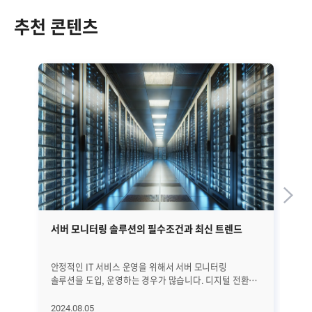
추천 콘텐츠
서버 모니터링 솔루션의 필수조건과 최신 트렌드
리
모
안정적인 IT 서비스 운영을 위해서 서버 모니터링
대
솔루션을 도입, 운영하는 경우가 많습니다. 디지털 전환과
기
클라우드 컴퓨팅의 확산, IoT와 AI 기술의 발전으로
시
인해서 더욱 다양한 IT 서비스가 운용되고 그를 뒷받침할
서
2024.08.05
20