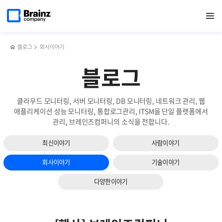
다음
메인
반복영역
메모리
페이스북
트위터
링크드인
블로그
2023년
페이지로
열기
건너뛰기
이동
누수
공유하기
공유하기
공유하기
공유하기
하반기
슬라이드
위험있는
‘고객사
보기
FinalReference
및
참조
파트너사’
블로그
회사이야기
분석하기
상생
세미나
블로그
클라우드 모니터링, 서버 모니터링, DB 모니터링, 네트워크 관리, 웹
애플리케이션 성능 모니터링, 통합로그관리, ITSM을 단일 플랫폼에서
관리, 브레인즈컴퍼니의 소식을 전합니다.
최신이야기
사람이야기
회사이야기
기술이야기
다양한이야기