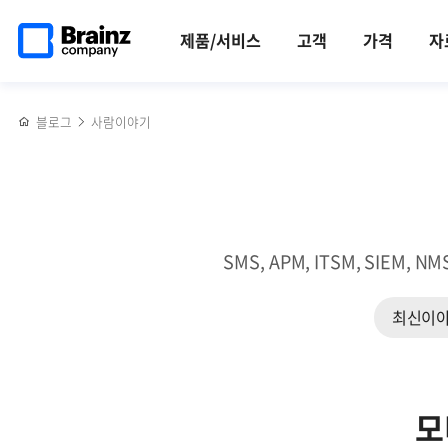
메인
반복영역
에이프리카
페이스북
트위터
링크드인
블로그
2022
페이지로
건너뛰기
타운홀
공유하기
공유하기
공유하기
공유하기
상반기
제품/서비스
고객
가격
자
이동
미팅
New
Brainzer
인터뷰
블로그
사람이야기
|
(1)
개발자
편
SMS, APM, ITSM, SI
최신이
모