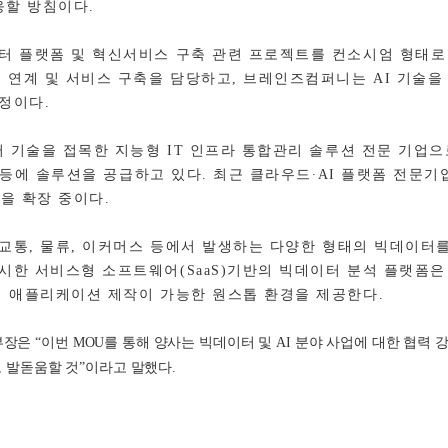
응할 방침이다
.
터 플랫폼 및 혁신서비스 구축 관련 프로젝트를 컨소시엄 형태로
 연계 및 서비스 구축을 담당하고
,
브레인즈컴퍼니는
AI
기술을 
예정이다
.
 기술을 접목한 지능형
IT
인프라 통합관리 솔루션 전문 기업으
 등에 솔루션을 공급하고 있다
.
최근 클라우드∙
AI
플랫폼 전문기
을 확장 중이다
.
 교통
,
물류
,
이커머스 등에서 발생하는 다양한 형태의 빅데이터를
출시한 서비스형 소프트웨어
(SaaS)
기반의 빅데이터 분석 플랫폼은
석 애플리케이션 제작이 가능한 원스톱 환경을 제공한다
.
부장은
“
이번
MOU
를 통해 양사는 빅데이터 및
AI
분야 사업에 대한 협력 
 발돋움할 것
”
이라고 말했다
.