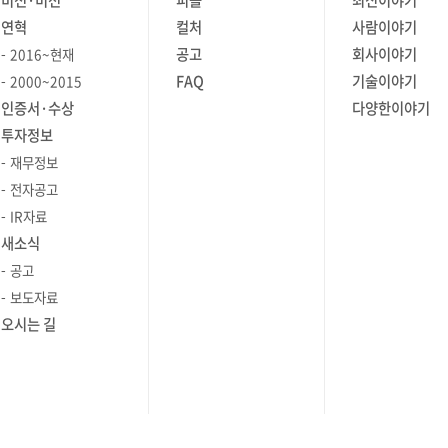
비전·미션
피플
최신이야기
XML-EDI 솔루션 개발을 시작으로
연혁
컬처
사람이야기
로
수많은 프로젝트에서 개발, PL, 설계,
공고
회사이야기
2016~현재
니는
PM 역할을 했어요. 현재는
FAQ
기술이야기
2000~2015
서 가장
전략사업본부 솔루션사업팀에서
인증서·수상
다양한이야기
관리
IT인프라 솔루션 사업을 책임지고
투자정보
는 점을
있어요. 고객이 원하는 솔루션을 찾아서
과 예비
제안하는 업무의 특성상 다양한
재무정보
 페이지로
영역에서 개발했던 경험이 많은 도움이
전자공고
 고정된
되고 있습니다. Q. 브레인즈컴퍼니에
IR자료
합류하게 된 계기나 동기가 궁금합니다.
새소식
문자가
2000년 초반, 당시만해도 SW업계는
공고
찾아볼 수
매일 야근의 연속이었는데
보도자료
는 문의하기
브레인즈컴퍼니는 야근 수당을 준다고
오시는 길
 제품 구입,
해서 "좋다구나!"하고 입사를 했죠.
어떤
그리고 사실 집과 사무실이 너무
부서에서
가까워서 좋았어요. (웃음) 진행하던
이니,
프로젝트를 기다리는 고객을 위해, 또
대한민국
같이 개발하는 동료와 의리를 위해 계속