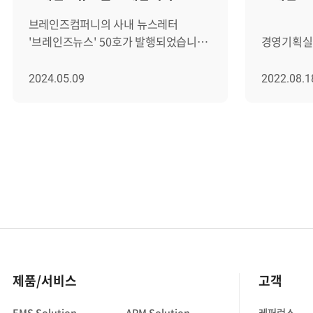
브레인즈컴퍼니의 사내 뉴스레터
지난 
'브레인즈뉴스' 50호가 발행되었습니다!
경영기획실
2012년 4월부터 분기마다 꾸준히
출근을 했습
발행한 브레인즈뉴스(BrainzNews)는,
있지만, 아
2024.05.09
2022.08.1
사내의 최신 주요 소식을 알릴 뿐만
고민이라던 은서님은 이번 인
아니라 브레인즈컴퍼니 구성원들 서로
활동으로 졸
알아가고 소통하자는 취지로
있었다는데
만들어졌는데요. 이번에 발행된 50호를
브레인즈컴
통해 어떤 이야기가 담겨있는지 살-짝
해봤길래, 미래 계획을
소개해 드리겠습니다. │ 브레인즈뉴스
있었을까요
좀 더 자세히 보기 우선 이번
브레인즈 생
브레인즈뉴스의 가장 메인 콘텐츠부터
------------
살펴보겠습니다. BRAINZ LENS 이번
-------
호에는 브레인저가 어떻게 일하는지
자기소개 
구체적으로 들여다볼 수 있는
브레인즈컴
제품/서비스
고객
'브레인즈렌즈'라는 새로운 코너를
박은서입니다
준비했어요. 이번에 첫 번째 주인공은
생활이 끝나