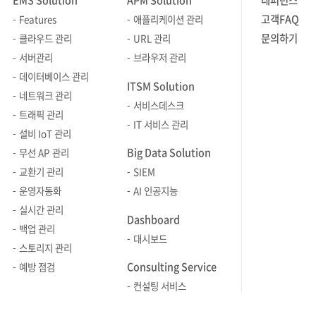
EMS Solution
APM Solution
레퍼런스
전략사업본부에
같아요. Q
고객FAQ
Features
애플리케이션 관리
프리세일즈팀이었는데요. 프리세일즈
브레인즈에
문의하기
클라우드 관리
URL 관리
구성원분들은 어떻게 일하고 있는지, 한
채용 관련 
서버관리
브라우저 관리
고객사의 최초 인입부터 설치까지의
서류와 면접
데이터베이스 관리
과정을 생생히 소개했습니다. RELAY
합격자와 
ITSM Solution
숏터뷰 브레인즈뉴스는 매호
했고요. 개
네트워크 관리
서비스데스크
릴레이식으로 'RELAY 숏터뷰'를
수 있도록 
트래픽 관리
IT 서비스 관리
진행하고 있습니다. 릴레이 숏터뷰는
진행하기도 
설비 IoT 관리
브레인저가 애정 하는 아이템뿐만
브레인저들
Big Data Solution
무선 AP 관리
아니라 좋아하는 관심사, 취미, 자기
업무도 경
교환기 관리
SIEM
계발 등! 다양한 이야기를 통해
기억에 남
운영자동화
AI 인공지능
'브레인저'분들을 더 폭넓게 알아 갈 수
있을까요?
실시간 관리
있는 코너입니다. 이번 50호에는
한국에서도
Dashboard
백업 관리
인프라웹팀의 6인 6색의 매력을 확인할
기업문화 T
대시보드
스토리지 관리
수 있었습니다! 목적 있는 수다 각 분야
브레인즈컴
Consulting Service
예방 점검
전문가가 소개하는 보고, 읽고, 듣고,
위해 기업문화
컨설팅 서비스
맛보고, 가보면 좋을 다양한 정보들을
Brainz)
소개하는 '목적있는 수다' 코너도 새롭게
일주일에 한