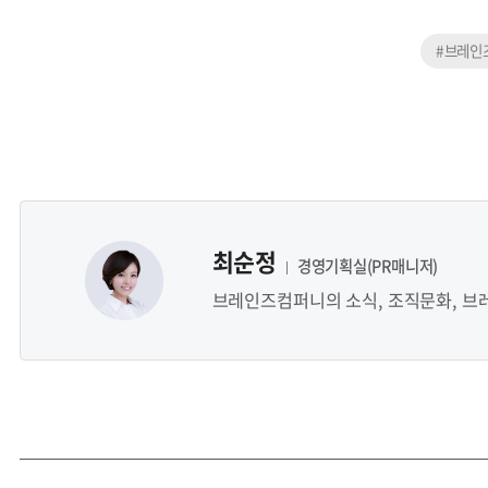
#브레인
최순정
경영기획실(PR매니저)
브레인즈컴퍼니의 소식, 조직문화, 브