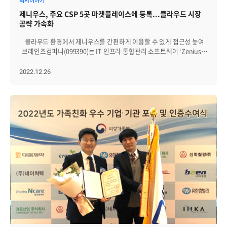
회사이야기
많았지만, 다른 사람이 미리 짜 놓은 코드를 고쳐본 적은 잘 없었어요.
평가를 취합해 최종 채용 여부가 결정됩니다. ‘최종 채용’, ‘평가’ 이런
제니우스, 주요 CSP 5곳 마켓플레이스에 등록...클라우드 시장
처음에는 조금 이해하기 어려운 부분도 있었지만 그 과정에서 제가
말들이 너무 살벌하게 들릴지도 모르겠습니다만, 회사에 단계적으로
공략 가속화
스스로 공부하면서 해결해 나가는 과정이 좋았습니다. Q. 첫
적응할 수 있는 프로세스라고 생각하고 그 단계에 맞는 일들을 열심히
직장생활을 해보며, 가장 힘들었던 점은 무엇인가요? 학교에서는
수행해 나가면 되는 것 같습니다. 뭐든 그렇겠지만 정말로 ‘열심히!’가
클라우드 환경에서 제니우스를 간편하게 이용할 수 있게 접근성 높여
별도로 쉬는 시간이 주어지기 때문에 주기적인 리프레쉬가 가능했지만,
중요하거든요.(‘잘’이 중요했다면 어쩌면 저는 이 글을 쓰고 있지
브레인즈컴퍼니(099390)는 IT 인프라 통합관리 소프트웨어 ‘Zenius
회사는 학교와 다르게 자유롭다 보니 쉬는 시간을 스스로 조절하는 게
못했을지도 몰라요!) 그럼, 3번의 발표가 어떻게 진행됐는지 제 경험담을
EMS’와 애플리케이션 관리 소프트웨어 ’Zenius APM’이 국내 주요
쉽지 않았어요. 다른 분들이 열심히 하는 모습을 보고 “이렇게 열심히
바탕으로 자세히 설명해보겠습니다. 1) 1차 발표 1개월 차에는 약
클라우드 서비스 제공기업(CSP) 5곳의 마켓플레이스에 모두
2022.12.26
하시는 데 내가 쉬어도 괜찮은 걸까?”라는 생각을 했던 것 같아요.
2주 동안 IT인프라 통합관리 소프트웨어인 Zenius의 특정 인프라
등록됐다고 26일 밝혔다. ‘Zenius(제니우스) EMS’는 클라우드
처음에는 쉬는 시간에 대해 생각도 않고 계속 일을 했지만, 그 덕분에 제
화면을 구현하고 해당 내용을 발표합니다. 기존의 소스코드를 분석 및
기반으로 서버, 네트워크, 데이터베이스 및 웹서비스(URL) 등을
집중력도 많이 늘어난 것 같아요. Q. 학교로 돌아가면 졸업까지 1년
참고해 요구 사항에 맞는 서비스 화면을 개발하면서, 앞으로 업무를 하며
단일화된 플랫폼에서 통합관리하는 소프트웨어다. ‘Zenius
남짓 남았는데, 이번 현장 체험을 통해 세운 계획이나 결심이 있다면
꼭 알아야 할 인프라의 기본적 구조와 기능에 대해 파악하는 기간이라고
APM’은 WAS(Web Application Server)에서 일어나는 트랜잭션의
이야기해주세요. 이번 기회를 통해서 무엇보다 기본이 중요하다는 것을
보면 될 것 같습니다. 처음 과제를 받았을 땐 “와… 할 수 있을까?”하는
추적 및 장애 원인 분석 기능을 제공하는 제품이다. 도커(Docker)와
알게 됐어요. 사실 그동안 제가 짠 코드에 대해 동작 원리에 대한 생각을
생각이 잠시 스치기도 하는데요. 너무 걱정하실 필요는 없습니다.
같은 컨테이너 기반의 애플리케이션 관리 및 오토 스케일링(Auto-
깊이 있게 해본 적이 없었던 것 같은데, 이곳에 오면서 그게 가장
발표를 준비하며 개발하는 기간 동안에 신입사원 교육을 주관하시는
Scaling) 자동화 기능 등 클라우드 맞춤형 서비스를 제공한다.
중요하다는 것을 알게 됐어요. 또 일은 혼자 하는게 아니고, 개발도 혼자
보람님께서 꾸준히 개발 진행 상황을 점검하며 코드 리뷰를 해주시고,
고객은 Zenius를 통해 백엔드부터 클라이언트 영역에 이르는
하는게 아니니까 제가 무엇을 하려고 했는지 의도가 잘 드러나는 코드를
이외에도 개발에 필요한 내용들이 문서화로 잘 정리돼 있어서 많은
서버, 데이터베이스, 애플리케이션, 네트워크 및 웹서비스 응답시간을
짜는 게 중요하다는 생각을 하게 됐습니다. 그래서 돌아간 후에는
도움을 얻을 수 있거든요! 또 약간 자랑을 하자면, 저희 팀원 분들이
통합적으로 추적 관찰할 수 있다. 또, 대시보드 등과 같은 모니터링
기본적인 내용들을 보충해 나가며 제가 부족했던 부분들을 채워 나갈
정말 다 좋으신 분들이어서 뭘 물어봐도 대충 알려주는 일 없이 관련
중앙화 도구를 통해 여러 IT 자원 간의 연관관계 및 영향 등을 분석할 수
예정입니다.ㅎㅎ
내용을 자세히 설명해주세요. 또, 참고할 만한 자료까지 찾아
있는 옵저버빌리티(Observability) 환경을 쉽게 구현할 수 있다.
보내주시기 때문에 본인이 열심히 할수록 그에 맞는 충분히 좋은 결과를
‘Zenius EMS’와 ‘Zenius APM’은 현재 KT클라우드, 네이버클라우드,
얻을 수 있어요! 이렇게 열심히 준비를 마치면 그룹장님이신 성준님을
NHN클라우드, 카카오i클라우드, 가비아클라우드 총 5곳에 등록을
비롯해 팀원분들 앞에서 발표를 하게 됩니다. 당연하지만 정말 떨리고
완료한 상태다. 고객은 각 CSP 웹사이트에서 원하는 서비스를 구입해
토할 것 같은 기분을 느끼게 됩니다. 물론 발표를 들으시는 분들은
즉시 사용할 수 있으며, 월 구독 방식으로도 이용이 가능하다. 강선근