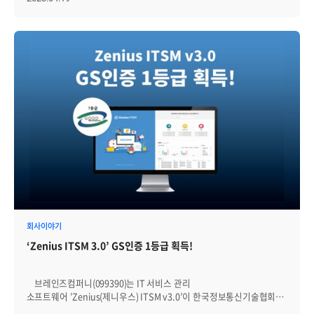
보안성, 안정성, 신뢰성을 검증하고 이를 인증하는 제도다. 'Zenius
SIEM v2.0'은 이기종의 다양한 장비에서 발생되는 대용량 로그를 수집
및 분석하고, 개인정보보호, 개인정보처리스템의 접속기록관리 등 각종
컴플라이언스에서 로그를 안전하게 저장하고 관리하는 소프트웨어다.
제품은 162만 EPS(Event Per Second)의 인덱싱과 1TB에 0.02초 이내
검색 성능을 바탕으로 로그 수집 현황을 실시간으로
모니터링하고, 수집된 로그에 대한 위/변조 감시 기능을 제공한다.
특히 HTML5 기반 반응형 웹 환경 지원, 26종의 차트 및 컴포넌트 등
사용자 중심의 대시보드와 편리한 보고서 기능을 제공한다. 또, 'Zenius
SIEM v2.0'은 SQL(Structured Query Language)에서 제공하는
함수를 이용해 이상 탐지가 가능하고, 서버 증설 시 서비스 중단없이
병렬확장 할 수 있다. 브레인즈컴퍼니는 2020년에 'Zenius SIEM
v1.0'을 처음 개발한 후, 이번 업그레이드로 빅데이터 기반의 다양한
로그 수집 및 연관분석을 통해 관리 효율을 증대하고, 국내 네트워크
환경의 규제를 준수하기 위해 CC인증을 획득했다. 강선근
브레인즈컴퍼니 대표는 "향후 ChatGPT와 같은 LLM(Large Language
Model)기술을 활용해 고객에게 보다 편리한 인터페이스를 제공하고,
회사이야기
SaaS(Software as a Service, 서비스형 소프트웨어)버전을 준비하고
‘Zenius ITSM 3.0’ GS인증 1등급 획득!
있다"고 말했다.
브레인즈컴퍼니(099390)는 IT 서비스 관리
소프트웨어 ’Zenius(제니우스) ITSM v3.0’이 한국정보통신기술협회
(TTA)로부터 GS인증 1등급을 획득했다고 13일 밝혔다. GS인증은