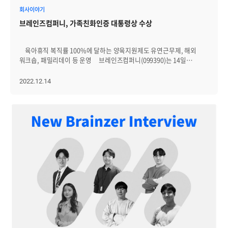
일부러 분위기를 무섭게 하시지는 않고, 오히려 웃는 얼굴로 왜 이렇게
브레인즈컴퍼니 대표는 “이번 주요 클라우드 마켓플레이스 등록을
회사이야기
긴장했냐며 분위기를 풀어주지만... 그렇다고 긴장이 풀리지는
통해, 클라우드 기반으로 웹어플리케이션을 운영하거나 온프레미스에서
않더라고요. 이때에는 Zenius에 대해 얼마나 이해했는지를
브레인즈컴퍼니, 가족친화인증 대통령상 수상
클라우드로 전환하려는 고객에게 쉽고 빠르게 접근해 더 많은 고객을
중점적으로 보고 질문을 던지고 피드백을 주십니다. 얼마나
유치할 것으로 기대한다”고 말했다.
이해했는지에 대해서 합격과 불합격을 결정짓는 절대적인 기준이
있기보단 이 기간 동안 얼마나 노력했는지를 함께 봐주시는 것 같습니다.
육아휴직 복직률 100%에 달하는 양육지원제도 유연근무제, 해외
2) 2차 발표 2개월 차에는 한 달 동안 실제 고객사에 배포될 개발요청
워크숍, 패밀리데이 등 운영 브레인즈컴퍼니(099390)는 14일
업무를 진행하고, 그 중에 몇 가지를 추려 발표를 합니다. 신입 사원임을
전경련회관에서 열린 ‘2022 가족친화인증 및 정부포상 수여식’에서
고려해 비교적 난이도가 쉬운 개발요청을 주시고 공수도 여유있게
대통령 표창을 수상했다고 밝혔다. 가족친화인증은 2008년부터
2022.12.14
산정해 주시기 때문에, 이 기간에도 1차 때와 마찬가지로 단순히 일에
여성가족부가 자녀출산 및 양육지원, 유연근무제도, 가족친화 직장문화
그치지 않고 Zenius의 기능과 인프라를 이해하는 데 시간을 많이
조성 등의 가족친화제도를 모범적으로 운영하는 기업 및 공공기관에
할애하는 게 좋습니다! 주어진 업무에 대해 단순히 개발만 하는 게
대해 심사를 통해 인증을 부여하는 제도다. 여러 인증 기업 중에서도
아니라, 이게 왜 필요할지에 대해서 생각해보는 것 또한 중요한 것
가족친화제도를 모범적으로 운영한 일부 기업은 대통령, 국무총리, 장관
같습니다. 업무를 시작하기 전 기능을 추가하거나 수정해야 할
표창을 받는다. 브레인즈컴퍼니는 2015년 가족친화인증 기업으로
인프라의 역할과 구조를 설명해주시고, 참고할 만한 비슷한 업무 등을
처음 지정된 이래 3회 연속재인증을 받았다. 자녀출산 및
함께 알려주시기 때문에 개발요청 자체에 큰 어려움은 없습니다. 모든
양육지원제도로, ▲배우자 출산휴가 10일 의무사용 ▲7세 미만 자녀
업무가 문서화돼 관리되고 있기 때문에 업무를 시작하기 전 항상 도움을
가족수당 지급 ▲출산 선물 및 축하금 지급 ▲임신기간 근무시간 단축
받을 수 있어요. 고객사에 실제로 배포되기 전까지 [개발자 테스트>
▲가족 돌봄 휴직 ▲수유실 및 여직원 휴게실 운영 등을 시행
관리자 테스트> QA 테스트]를 거쳐 오류를 걸러내고 수정한 후에 배포가
중이다. 특히 출산 및 육아휴직 후 복직률이 100%에 이를 정도로
이루어지는 구조라서, “신입 사원으로서 내가 사고를 치진 않을까”하는
가족친화적 문화를 가진 것이 특징이다. 또, 일∙생활 균형을 위한
부담을 덜 수 있습니다. 또, 이 기간에 주어진 개발요청에는 만약 신입
제도도 운영 중이다. 구성원 개개인의 상황을 존중해
사원이 해당 개발요청을 제대로 해내지 못했을 경우를 대비해 커버해 줄
시차출퇴근, 재택근무 등 유연근무제를 운영 중이며, 출근 준비로
팀원 분을 함께 배정해주시기도 하는데요! 애초에 능력을 고려해서
끼니를 놓치는 직원을 위해 아침식사를 제공하고 있다. 본인 생일을
업무를 배정하고, 일정을 조정해주시므로 커버가 필요한 경우까지 가는
비롯해 가족 생일, 결혼기념일 등 가족기념일에는 조기 퇴근하고