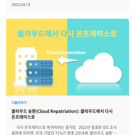
국산 소프트웨어의 품질을 증명하는 국가 인증제도다. 국제표준화기구
2023.04.13
(ISO)가 정한 표준을 기반으로 소프트웨어의 기능적합성, 성능효율성,
사용성, 신뢰성, 보안성 등 9가지 항목을 점검해 인증을 부여한다.
Zenius ITSM(IT Service Management system)은 국제표준 ITIL(IT
Infrastructure Library)을 기반으로 IT 서비스 부서의 업무 프로세스를
자동화 및 통합하는 소프트웨어로서, IT 문제 해결과 개선을 위한
체계적이고 모범적인 프로세스를 제공한다. Zenius ITSM v3.0은
로우코드 기반의 워크플로우 엔진과 구성정보데이터베이스
(CMDB) 엔진을 탑재했으며, 워크플로우를 쉽게 생성하고 수정할 수
있는 프로세스 및 폼 디자이너를 포함하고 있다. 강선근
브레인즈컴퍼니 대표는 “브레인즈컴퍼니는 Zenius ITSM v3.0을
소규모 기업, 스타트업, 공공시장 등 다양한 시장에 공격적으로 확대해
나갈 예정이며, 적은 초기 비용으로 도입이 가능하도록 SaaS(Software
as a Service, 서비스형 소프트웨어) 형태의 서비스 출시를 준비
중”이라고 밝혔다.
기술이야기
클라우드 송환(Cloud Repatriation): 클라우드에서 다시
온프레미스로
다시 온프레미스로 복귀하려는 움직임 2022년 발표된 IDC 조사
결과에 의하면, 미국 기업의 71%가 향후 2년내에 ‘클라우드 송환’