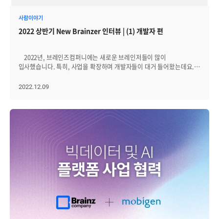
일은 아마 없지 않을까 싶습니다. 2차도 당연히 발표를 하는데요.
있으며, 매해 5월에는 가족을 초청해 캠핑, 게임 등을
(2번째라고 덜 떨린다거나 하진 않습니다.) 주로 기존에 있던 코드를
즐기는 ‘패밀리데이’가 열린다. 더불어, 일에 지친 직원들의 재충전을
사람이야기
활용한 1차 발표에 비해, 2차의 경우 요건을 충족하도록 본인이 작성한
위해 2012년부터 격년으로 전 직원 해외 워크숍을 다녀오고
2022 상반기 New Brainzer 인터뷰 | (1) 개발자 편
코드와 로직이 발표의 주가 됩니다. 당연히 1차에 비해 조금 더 다양한
있다. 별도로 직원의 20%는 매년 해외 연수를 통해 전시회와 글로벌
질문을 받게 되고 더 좋은 코드를 작성할 수 있는 방법에 대해 피드백을
기업 등을 체험하며 자기개발을 할 수 있도록 지원 중이다. 최근에는
주시며, 더 고민해 볼만한 부분을 숙제로 내주시기도 합니다. 3) 3차
젊고 에너지 넘치는 조직으로 체질 개선에 나섰다. 올 초 출범한 ‘행복한
2022년, 브레인즈컴퍼니에는 새로운 브레인저들이 많이
발표 3개월 차에는 커스터마이징 보고서 개발 업무에 대해 배우고,
회사 만들기 TF, 영 브레인즈’는 솔직, 자율, 존중 세가지 핵심 가치를
입사했습니다. 특히, 사업을 확장하며 개발자들이 대거 들어왔는데요.
해당 내용을 발표하게 됩니다. Zenius는 여러 인프라 장비 혹은 서버의
중심으로 매월 2회 아이디어 회의를 열고 있다. 또 대표를 포함한 임직원
그 중, 상반기에 입사해 6개월 이상 재직 중인 개발자들을 모아
데이터를 수집하고, 사용자가 수집한 데이터를 원하는 형태로 볼 수
모두 ‘이름+님’으로 호칭하며 존댓말을 사용하고 있다. 이밖에도, 5년
브레인즈를 선택한 이유, 입사 후 느끼는 브레인즈의 매력 등에 대한
2022.12.09
있도록 보고서를 제공해주고 있습니다. 고객사의 요구사항에 따라 어느
단위의 장기근속 포상, 사내 도서관 및 콘도 운영, 자율적인 휴가 사용
이야기를 나눴습니다. 브레인즈컴퍼니에 입사하길 원하는 개발자분들,
데이터를 어떤 형태로 볼지는 달라지지만, 하나의 보고서를 만드는
등의 제도를 통해 직원들의 근무 만족도를 높이고 있다. 강선근
주목해주세요! Question List 1. 자기소개 2. 업무소개 3.
프로세스와 설계는 동일하기 때문에 이 기간에 꼭 보고서가 생성되는
브레인즈컴퍼니 대표는 “직원 개개인이 행복해야 회사가 성장한다는
브레인즈컴퍼니를 선택한 이유 4. 브레인즈의 매력 5. 성장을 느꼈던
프로세스를 잘 이해하고 넘어가야 합니다. 개인적으로는 이 기간에 가장
일념으로, 일과 삶의 균형을 이루고 구성원끼리 서로 배려하며 일하기
순간 6. 브레인즈에서 이루고 싶은 목표 7. 예비 브레인저에게 한 마디
많은 깨달음을 얻었습니다. 또, 이 기간엔 'OzReport'라는 다소 낯선
좋은 회사로 만들어 나가겠다”고 말했다.
1. 안녕하세요, 브레인즈컴퍼니 개발 3그룹 위성조입니다. 저는
툴에 대해서도 배워야 하는데요. Report 교육을 받으러 본사에도
대학에서 컴퓨터공학을 전공했고 졸업 전에 4개월 정도 다른 곳에서
다녀오긴 하지만, 그것만으로는 심히 부족해 팀원분들에게 매우 많은
인턴 생활 후, 입사한지 10개월 정도 됐습니다. 2. 저는 현재 회사의
도움을 받아야 하는 기간이기도 합니다. 물론 언제나 그랬듯이 정말
주력 제품인 제니우스의 차세대를 만드는 팀에서 백엔드 개발자로
친절하고 알 때까지 친절히 설명해 주신답니다! 그리고 언제나처럼
일하고 있습니다. 처음 입사 당시에는 프론트엔드 개발자로 입사해
발표를 하게 되는데요. 보고서를 만들 때 꼭 알아야 하고, 실수하기 쉬운
동료들과 함께 페이지의 여러 컴포넌트 및 데이터 처리 로직을
부분들 전반에 대해 피드백을 주십니다. 이렇게 마지막 발표까지 3번의
제작했었는데, 우연히 기회가 닿아서 백엔드 개발자로 직무전환 할 수
발표를 모두 마치면 시용평가가 끝이 나게 됩니다! 그리고 이렇게
있었습니다. 백엔드 개발자로서 프론트엔드 개발자 동료들과 협력해,
3개월을 마치고 나면 팀이 어떻게 돌아가는지, 내가 무슨 일을 해야 하고
기존 제니우스에서 지원하던 기능 혹은 새로운 기능들을
그 일을 하기 위해서 무엇이 부족한지 그리고 그 부족함은 어떻게
추가하거나 기존에 작성됐던 코드들을 개선하는 작업들을 하고 있어요.