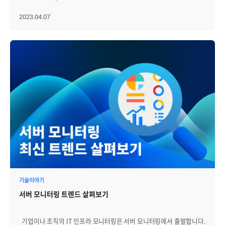
계획이 있다고 합니다. 실제 일부 애플리케이션을 클라우드에서 빼내
자체 데이터센터로 다시 가지고 오는 기업이 늘고 있습니다.
2023.04.07
우리나라의 경우 ‘클라우드 전환’이 업계의 화두가 되고 있지만,
클라우드 전환을 10년 넘게 경험하고 있는 미국의 경우에는 이제
‘클라우드 송환’이 또 다른 화두가 되고 있습니다. 클라우드 송환(Cloud
repatriation)은 기업이 클라우드 환경에서 운영하던 애플리케이션,
데이터, 서비스 등을 온프레미스 환경으로 되돌리는 것을 말합니다.
이는 퍼블릭 클라우드가 비즈니스 민첩성을 향상시킬 수 있지만, 특정한
상황에서 온프레미스보다 퍼블릭 클라우드의 지출 비용이 더 크다는
사실을 기업이 깨달으면서 해당 애플리케이션 등을 온프레미스로
복귀시키려는 IT 전략입니다. 클라우드 송환 현상은 IT 비용과 성능을
비롯한 여러 측면에서 클라우드가 항상 최선의 해결책은 아니라는
인식을 바탕으로 확대되는 추세이며 이제 기업이 비용, 성능, 보안의
극대화를 위해 기존 환경과 새로운 환경 사이에서 자연스러운 워크로드
분산을 시작했다는 의미이기도 합니다. 미처 몰랐던 클라우드
서비스의 문제점 클라우드를 채택한 기업이 클라우드 송환을 선택하는
이유는 다음과 같은 문제가 있기 때문입니다. 첫째, 클라우드 비용
문제입니다. 2022년 클라우드 현황(Flexera 2022 State of the Cloud
Report) 보고서에 따르면, 클라우드 비용의 30% 정도가 낭비되고
기술이야기
있습니다. 클라우드 서비스가 표면적으로 내세우는 클라우드의 가장 큰
서버 모니터링 트렌드 살펴보기
장점이 비용 절감임에도 불구하고, 클라우드 전환 OPEX(operational
expenses)가 기존 CAPEX(capital expenses) 대비 더 낫다고 단정하기
어렵습니다. 초기에는 클라우드의 비용이 저렴하게 느껴지지만,
기업이나 조직의 IT 인프라 모니터링은 서버 모니터링에서 출발합니다.