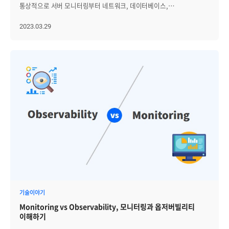
가상머신(VM)과 컨테이너 인스턴스에서 처리하는 작업이 늘어날수록
통상적으로 서버 모니터링부터 네트워크, 데이터베이스,
비용도 더해지기 때문입니다. 워크로드가 증가하는 스타트업은
웹애플리케이션, 전산설비 등으로 모니터링의 범위를 확장해 나가는
클라우드를 통해 유연성을 확보하는 것이 비용면에서 유리하겠지만,
것이 일반적입니다. 서버는 초창기 메인 프레임부터 유닉스 서버,
2023.03.29
예측 가능한 수준의 워크플로우를 갖고 있는 기업이라면 얘기가
리눅스 서버를 거쳐 최근의 가상화 서버에 이르기까지 물리적 및
달라집니다. 특히, 클라우드에서는 인터넷 대역폭 및 스토리지 요금 등
논리적으로 그 성격이 변화해 왔습니다. 그에 따라 서버 모니터링의
추가적인 비용이 발생할 수 있습니다. 둘째, 보안 문제입니다. 기업은
관점도 많이 변모해 왔습니다. 기껏해야 1~2대 규모로 운영하던 메인
클라우드 제공자가 제공하는 기본적인 보안 기능 외에도 보안 문제에
프레임의 시대와 수천, 수만대의 서버팜을 관리해야 하는 시대의
대한 책임을 직접 지게 됩니다. 또, 기업은 자체 보안 정책을 준수해야
모니터링 개념은 달라야 합니다. 또, 가상화 시대를 맞아 물리적 서버
하며, 이를 클라우드 환경에 적용하는 것이 쉽지 않습니다. 특히 복잡한
개념보다는 논리적 서버 개념이 중요해지고, 서버 1~2대의 장애
멀티클라우드 환경에서는 견고하게 클라우드 보안 아키텍처를 구축하기
상황보다는 서버팜이 이루고 있는 서비스의 영속성이
어렵고 외주 처리에 따라 많은 비용이 듭니다. 셋째, 성능 문제입니다.
중요해졌습니다. 이처럼 서버라는 인프라가 기술 발전에 따라 변모하고
클라우드에서는 다른 기업과 리소스를 공유하기 때문에 성능 문제가
있고, 그에 대응해 모니터링 콘셉트나 방법도 변화하고 있습니다. 이번
발생할 수 있습니다. 또, 클라우드 환경에서 애플리케이션 및 데이터를
블로그에서는 서버 관련 새로운 인프라 개념 및 기술들이 대두되면서
조작하는 데 필요한 대역폭이 충분하지 않을 경우 성능 문제가 발생할 수
변화하는 서버 모니터링의 새로운 트렌드에 관해 논의해 보고자 합니다.
있습니다. 따라서 기업은 성능 문제로 인해 클라우드 송환을 선택할 수
1. 클라우드 네이티브 모니터링 더 많은 기업이나 조직이 전통적인
있습니다. 넷째, 제어 문제입니다. 클라우드에서는 기본적으로
레거시 시스템에서 클라우드로 이동함에 따라 클라우드 모니터링의
클라우드 제공자가 인프라 관리와 보안을 담당합니다. 이는 기업이
필요성이 급격히 증가했습니다. 클라우드 네이티브 모니터링 도구는
클라우드 환경에서는 많은 경우 애플리케이션, 데이터, 서비스 등을
Amazon Web Services(AWS), Microsoft Azure, Google Cloud
직접 제어할 수 없다는 것을 의미합니다. 따라서, 기업이 직접
Platform(GCP)과 같은 클라우드 환경에서 애플리케이션과 클라우드
컨트롤하지 못해서 문제가 발생한다고 느낄 때에는 클라우드 송환을
인프라를 모니터링하도록 설계됐습니다. 또, 클라우드 인프라의 성능,
기술이야기
선택할 수 있습니다. 클라우드 송환의 이점 클라우드 송환(Cloud
가용성 및 보안에 대한 실시간 인사이트를 제공해, IT운영부서가 문제를
repatriation)은 기업에게 여러 가지 이점을 제공합니다. 첫째, 기업은
Monitoring vs Observability, 모니터링과 옵저버빌리티
신속하게 발견하고 해결할 수 있도록 지원합니다. 일반적인 클라우드
애플리케이션, 데이터, 서비스 등을 직접 관리할 수 있습니다. 이는
이해하기
모니터링은 메트릭과 로그를 사용해 클라우드 인프라 및 애플리케이션
기업이 보안 및 규정 준수와 같은 중요한 문제를 직접 다룰 수 있도록
성능을 하나의 통합된 화면에 제공합니다. 또한 통합 IT 환경 측면에서는