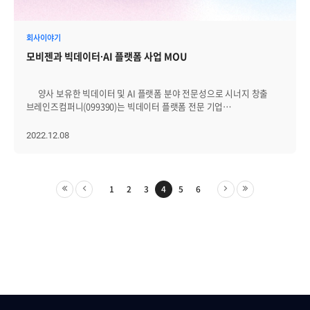
채워나가야 하는지 스스로 깨닫게 되고 팀의 일원으로 자연스럽게 섞일
3. 인턴 생활 당시에 대시보드에 관해 접할 기회가 있었는데, 꽤나
수 있게 되는 것 같습니다. 2. 업무 시용평가가 끝나면 본격적으로
마음에 들어서 관련 분야에서 일해 보고 싶다는 생각을 했었습니다. 마침
개발 요청 업무를 맡아 진행하게 됩니다. 2차 발표에서 말했던 것처럼
취업을 준비하는 기간에 모니터링 솔루션 국내 1위 업체
회사이야기
[업무설명> 개발> 검토> 관리자 테스트> QA테스트> 배포]의 순서로 한
(브레인즈컴퍼니)에서 올린 채용 공고를 보게 됐고, 관련 업무를 할 수
사이클이 진행됩니다. Java/Spirng, javaScript, postgreSql을
모비젠과 빅데이터∙AI 플랫폼 사업 MOU
있을 것 같아 지원했어요. 면접 당시 면접관님이 지금 부서의
사용하고, 백/프론트를 나누지 않고 전체적으로 아울러 개발합니다.
부서장님이셨는데, 질의를 주고받는 과정에서 합이 잘 맞았던 것 같아 이
본인이 잘 모르거나 부족한 부분이 있을 경우, 회사에 교육 신청서를
회사에 들어오고 싶다고 생각했었는데, 다행히 합격할 수 있었습니다.
내서 인강을 지원받을 수 있습니다.(*참고로 시용평가 3개월 기간에는
양사 보유한 빅데이터 및 AI 플랫폼 분야 전문성으로 시너지 창출
4. 조식과 전자동 에스프레소 머신 포함 각종 음료가 무제한 제공되는
의무로 3가지 인강을 듣습니다. 과제의 진행 상황이 스스로 여유롭다고
브레인즈컴퍼니(099390)는 빅데이터 플랫폼 전문 기업
복지가 있고, 업무적으로 수평적인 분위기에서 자유로운 의견 교환이
판단되면 업무 시간 중 강의를 수강하는 것도 가능합니다. 이후로는
모비젠과 ‘빅데이터 및 인공지능(AI) 플랫폼 사업’ 공동 추진을 위한
가능하다는 장점이 있습니다. 제가 있는 개발 3그룹은 최근 저를 포함한
자유롭게 필요한 인강을 선택해 신청하면 됩니다.) 업무는 모두
양해각서(MOU)를 체결했다고 8일 밝혔다. 이번 협약으로 양사는
2022.12.08
신입분들을 대규모로 신규 채용해, 같은 나이대의 동료들이 매우 많고 운
문서화돼 관리하고 있습니다. 조금 더 자세히 설명하자면, 먼저 회사
빅데이터 플랫폼 분석 기술 및 AI 분야의 전문성을 바탕으로 시너지를
좋게도 다들 주변과 잘 어울리는 성격이라 부서 분위기가 매우 좋아요.
내부에 등록된 업무(팀에서는 일감이라도 부릅니다.) 문서를 통해
창출할 계획이다. 특히 공공분야의 빅데이터 및 AI 사업에 공동 대응할
5. 제가 올린 Pull Request가 머지됐을 때, 제 의견이 맞다고
개발요건과 공수를 확인합니다. 고객사마다 패키지가 다르므로 각각의
방침이다. 최근 양사는 부동산 분야 빅데이터 플랫폼 및 혁신서비스
인정받았을 때, 새로 배운 기술•기능•기법 등을 사용해 이전엔 어려웠던
개발환경을 세팅하게 되는데요. 이 과정에서 만약 신규 고객사라면
구축 관련 프로젝트를 컨소시엄 형태로 수주해 구축 중이다. 해당
1
2
3
4
5
6
구현을 간단하게 혹은 효율적으로 완성했을 때, 직무 전환 후 새로운
고객사의 테스트서버와 배포 폴더를 생성하는 등의 일을 하게 됩니다.
프로젝트에서 모비젠은 빅데이터 연계 및 서비스 구축을
업무에 적응한 내 모습을 볼 때 등이 있습니다. 6. 우선적으로 제가
(SVN과 Jenkins를 사용합니다.) 이러한 내용들 또한 문서화돼 있어,
담당하고, 브레인즈컴퍼니는 AI 기술을 활용해 부동산에 대한 고객
제작에 참여한 차세대 제니우스가 시장에 나가서 활약하는 모습을 보고
신입 사원 교육과정의 일부로 차근히 알려주시기 때문에 혹시 모르는
맞춤형 혁신 서비스를 제공할 예정이다.
싶고, 차세대 제니우스가 완성될 즈음에는 제가 사용한 기술 스택 중 한
개념이 있으시더라도 너무 걱정하실 필요 없습니다! 모든 건 다 정말
브레인즈컴퍼니는 AI와 빅데이터 기술을 접목한 지능형 IT 인프라
가지라도 익숙해져서 ‘전문가’ 라는 타이틀이 어색하지 않은 개발자가
친절히 알려주시고 적응할 때까지 기다려주시니까요. 가장 중요한 건,
통합관리 솔루션 전문 기업으로, 국내 주요 공공 및
되고 싶습니다. 7. 화려한 기술도 좋지만 왜 이 기술을 선택했는지,
개발기간을 지켜야 한다는 점인데! 보시는 것처럼 주어진 업무마다
금융기관, 통신사, 대기업, 포털 등에 솔루션을 공급하고 있다. 최근
"이렇게 하면 되더라" 보다 이게 어떻게 되는지 등 기본적이고 본질적인
개발일정이 정해져 있는데요. 개발일정을 픽스하기 전에 먼저 기간 내에
클라우드∙AI 플랫폼 전문기업 에이프리카를 인수하고 AI 플랫폼 분야로
내용에 충실하시면 좋은 결과 있으실 거라고 생각합니다. 1. 개발
특이사항은 없는지, 공수는 충분한지 등을 확인 차 물어봐 주세요. 이 때
사업을 확장 중이다. 모비젠은 통신 데이터를 비롯해
3그룹에 소속돼 있으며, 소프트웨어를 전공한 1년차 개발자
뭔가 특이사항이 있거나, 공수가 모자라다고 생각된다면 사유를
교통, 물류, 이커머스 등에서 발생하는 다양한 형태의 빅데이터를 수집∙
김현수입니다. 대학교 졸업 후 1년 정도 취업 준비를 하다가