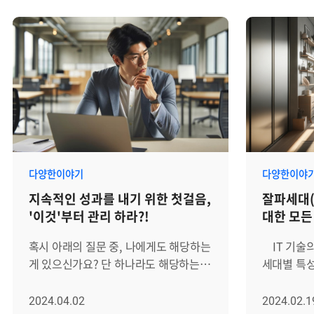
분야의 사실상 표준으로 자리 잡았으나,
장애 발생 
이를 활용하는 엔지니어와 분석가들은
조치를 취하는
강력한 기능의 이면에 있는 ‘Query
Respon
DSL’이라는 높은 진입 장벽을 마주하곤
이러한 접
합니다. JSON 형식을 기반으로 하는
증가, 운영
DSL은 검색 조건을 매우 정밀하게
발생과 같은
정의할 수 있다는 장점이 있습니다.
디지털 운영
하지만 쿼리가 복잡해질수록 로직이
Zenius 
깊게 중첩되어 가독성이 떨어지고
위해 머신러
생산성이 저하되는 구조적 문제를 안고
장애 예측 
다양한이야기
다양한이야
있습니다. 특히 1분 1초가 급한 장애
탐지 솔루션
지속적인 성과를 내기 위한 첫걸음,
잘파세대(
상황이나 보안 침해 사고를 분석해야
환경에서 수
'이것'부터 관리 하라?!
대한 모든
하는 SIEM(보안 정보 및 이벤트 관리)
데이터를 
환경에서, 수십 줄의 JSON 괄호를
패턴에서 
혹시 아래의 질문 중, 나에게도 해당하는
IT 기술의
맞추는 작업은 민첩한 대응을 방해하는
감지하고, 
게 있으신가요? 단 하나라도 해당하는 게
세대별 특
실질적인 걸림돌이 됩니다. 이러한
예측할 수 있
있으시다면 이 글을 꼭 끝까지
있습니다. 
문제를 해결하기 위해 등장한 것이 바로
주요기능과
읽어보시기 바랍니다. 25년간 수많은
세대'와 관
2024.04.02
2024.02.1
PPL(Piped Processing Language)
알아보겠습니다. 이상 징후