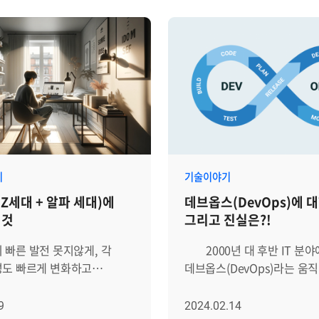
이후에 원인을 분석하고 복구
관리하는 것이 핵심이죠. (지난
 사후 대응(Post-Mortem
'개인'의 차원에서는 에너지
se) 중심이었습니다. 그러나
상태를 관리하는 것이 성과를
근 방식은 서비스 다운타임
첫걸음이라면, '팀'으로서 성
 비용 상승, 장애의 반복
위한 첫걸음은 무엇일까요? Microsoft,
 문제를 야기하며, 기업의
Salesforce, Adobe, 구글
 안정성을 위협합니다.
성공을 만들어내는 팀과 회
AI는 이러한 한계를 극복하기
사례를 통해서, 어떻게 하면 
닝 기반의 이상징후 탐지 및
성공할 수 있는지 자세히
기능을 제공하는 이상 징후
살펴보겠습니다. │기본 중의 기본이자
기
기술이야기
입니다. 대규모 IT 인프라
핵심은 '명확한 커뮤니케이션' '지
Z세대 + 알파 세대)에
데브옵스(DevOps)에 대
집되는 로그, 메트릭, 이벤트
내가 제대로 이해한 걸까?' '
 것
그리고 진실은?!
실시간으로 분석하여 정상
이야기 한건 이게 아닌데, 왜
벗어나는 이상 징후를 조기에
결과물이 나왔지?' '왜 미팅
 빠른 발전 못지않게, 각
2000년 대 후반 IT 분야에서
잠재적인 장애를 사전에
오히려 더 혼란스러워 질까?' 다
성도 빠르게 변화하고
데브옵스(DevOps)라는 움
도록 지원하는 Zenius AI의
구성원과 함께 일하다 보면 
특히 몇 해 전부터 'MZ
시작된 후, 꾸준하게 관심이
 특장점을 자세히
겪게 되는 고민입니다. 이메일
련한 이슈들이 크게
있습니다. 데브옵스와 관련된
9
2024.02.14
 탐지 솔루션,
화상회의, 메신저 등 사내 구