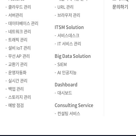
해결될까요? 아쉽게도 답은 'No'. 느낌
한편 그동안
추출하기 위한 DSL문> 1.2. PPL(Piped
데이터 기
있어요. 3. 개인적으로는 이전 경력에
들었습니다
문의하기
클라우드 관리
URL 관리
역시 인간 시스템의 좀 더 깊은 곳에
Z세대)'로
Processing Language) PPL은 이러한
위해 Amazo
비해 여러 가지로 조건이 좋았기
하신 후 개
서버관리
브라우저 관리
존재하는 어떤 것이 결정하기
대세에서 멀
구조적 복잡성을 해결하기 위해
에서 제공하
때문입니다.ㅎㅎ 통근 거리, 자율 복장,
있을까요? 
데이터베이스 관리
때문입니다. 느낌을 결정하는 것은 바로
떠오르며 
ITSM Solution
등장했습니다. 이름에서 알 수 있듯이,
모델을 활용
급여 등 입사를 위한 고민을 더 할 필요가
전공이 아니
네트워크 관리
날 것의 감정, 다른 말로는 움직이는
됐습니다.
파이프(Pipe, |)를 통해 데이터를
시계열 데이
서비스데스크
없었습니다! 또, 안정적 재무 구조 및
신입생을 
트래픽 관리
에너지(e-motion)입니다. 우리가
내에서 '주
순차적으로 처리하는 언어입니다.
축을 따라
IT 서비스 관리
꾸준한 매출 실적 역시 회사를 선택한
입학했어요
느낌을 통제하거나 바꾸기 힘든 이유는
급으로 성장
설비 IoT 관리
PPL이 가져온 변화는 단순히 문법의
정상 범위를
중요한 이유 중 하나입니다. 4. 수평적
해야겠다는
우리가 깨닫지 못하는 사이 신체에서
베이비부머와
Big Data Solution
무선 AP 관리
형태를 바꾼 수준에 그치지 않습니다.
사전에 감지
조직 문화를 통해 전 직원이 서로
한두 달 
발생하는 감정 때문이죠. 인간 신체의
아래로는 
교환기 관리
SIEM
데이터에 접근하는 패러다임 자체를
이를 통해 
배려하고 존중할 수 있는 환경을 만들어
기초적인 것
생리학적 신호가 감정을 만듭니다.
따른 밀레
운영자동화
AI 인공지능
선언적 구조(JSON)에서 절차적 흐름
넘어선 지
나가고 있다는 점이 가장 마음에 들어요.
대학원 2년
부정적인 생리학적 신호는 감정의
있습니다(이
실시간 관리
(Pipeline)으로 전환시킨 것입니다. 이는
가능해집니다. 또한, Zeni
또, 다양한 복지 및 포상
했습니다.
Dashboard
소용돌이에 빠지게 만들고 이는 결국
살펴보도록 하죠)
Unix와 Linux에서 익숙하게 사용되는
AutoGlu
백업 관리
제도가 존재한다는 점 역시
관심이 많았
느낌과 생각, 그리고 행동에 영향을
세대별 차
대시보드
명령어 파이프라인 철학을 데이터 검색
통합하여 
스토리지 관리
브레인즈컴퍼니만의 특색이라고 할 수
인터페이스
끼쳐서 안 좋은 결과를 만들고 맙니다.
극대화한 M
엔진에 이식한 결과이기도 합니다.
자동화합니
Consulting Service
있어요. 5. 크게 두 가지를 꼽을 수 있을
때, 대우전
예방 점검
결국 감정을 만들고 신체 내부의 무수한
현재 대부
이러한 방식의 변화 덕분에 사용자는 더
특성 선택,
것 같습니다! 먼저, 가끔 터지는 돌발
선배를 통
컨설팅 서비스
생리학적 신호를 만들어 내는 것은
이상의 임원
이상 복잡한 JSON의 계층 구조를
등을 자동으
상황에 대응하는 새로운 업무를
그런데 행
우리의 생리입니다. 생리는 생존하기
밀레니얼 세
설계할 필요가 없습니다. 대신
따라 최적
맞딱뜨려지만 마무리지었을 때 한 단계
면접일이 같
위해 끊임없이 이어지는 데이터의
벗어나 과
"데이터를 가져오고, 필터링한 뒤,
선택함으로
레벨 업하는 느낌이 듭니다. 업무 때문에
했어요. 대