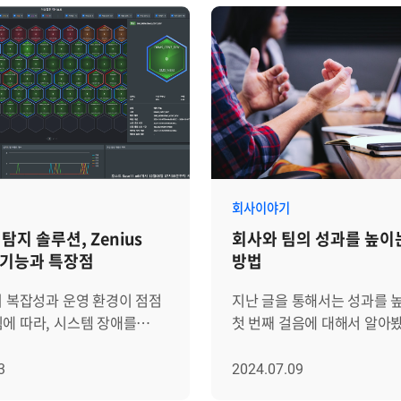
회사이야기
탐지 솔루션, Zenius
회사와 팀의 성과를 높이
요기능과 특장점
방법
의 복잡성과 운영 환경이 점점
지난 글을 통해서는 성과를 
에 따라, 시스템 장애를
첫 번째 걸음에 대해서 알아
지하고 선제적으로 대응하는
결국 좋은 성과(결과)를 만
요성이 크게 부각되고
우리의 행동과 생각, 그리고
3
2024.07.09
기존의 장애 관리 방식은 주로
만들어 내는 '에너지와 생리 