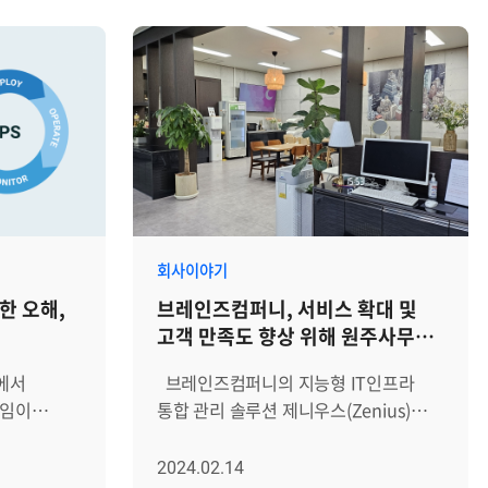
 글 보기)
내가 '어떤 일'을 하는지 못지않게 내가
와 생리
'어떤 사람들'과 함께 일하는지가 점점
 내기 위한
더 중요한 요소로 자리 잡고 있습니다.
과를 내기
모두가 생각하는 좋은 상사와 동료의
필수조건이자, 나 스스로도 직장에서
 등 꾸준한
좋은 평가를 받을 수 있는 기본 중의
사들의
기본이 바로 '비즈니스 매너'입니다.
'팀'으로서
비즈니스 매너와 에티켓을 지키는 것이
한편으로는 쉽게 느껴지지만, 의외로
어렵고 막막할 때도 많은 것이
회사이야기
금
사실입니다. 처음 직장에 들어와 눈치로
한 오해,
브레인즈컴퍼니, 서비스 확대 및
내가 미팅 때
익혀둔 '눈칫밥(?)'과, 틈틈이
고객 만족도 향상 위해 원주사무소
 이런
어깨너머로 익혀둔 스킬들을 기반으로
오픈
을 하면
회사 생활을 하지만, 가끔씩은 '이런
브레인즈컴퍼니의 지능형 IT인프라
른
질문까지 해도 될까?' 혹은 '내가 지금
직임이
통합 관리 솔루션 제니우스(Zenius)를
적지 않게
어떻게 말하고 행동하는 게
 이어지고
사용하는 고객이 지속해서 증가하고
,
맞을까?'하는 생각이 들기도 하는데요.
 전 세계
있습니다. 강원권역에는
2024.02.14
성원 간의
이러한 고민들을 해결하고, 조금 더