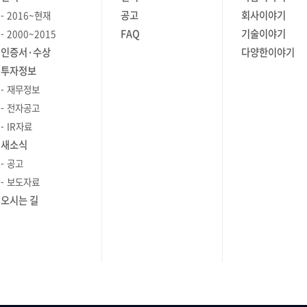
있습니다. 앞으로도 이와 같은 서비스
 강화했던
좋은 평가를 받고 성과를 만드는 중요한
공고
회사이야기
2016~현재
브옵스라는
제공을 강할 예정이며, SaaS 형태로의
소통은 결국
요소인 것은 확실합니다. 그렇다면
FAQ
기술이야기
2000~2015
 환경 또는
솔루션 공급도 확대할 예정입니다. 또한
소입니다.
보고서에 담겨야 할 핵심 키워드는
인증서·수상
다양한이야기
있습니다.
'GS인증' 1등급을 획득하고 클라우드
백 기업
무엇일까요? 기본적으로 총 5가지
투자정보
이유로
보안인증(CSAP)을 받기도 한 제니우스
은 회사의
핵심적인 키워드가 들어가야 하는데요.
재무정보
? │
(Zenius)는, 최근 쿠버네티스
 역할을
이 중에서도 '결론(핵심), 근거(논리적
게 된
모니터링을 포함한 기능이 강화되어
전자공고
 구성원의
장치), 어떻게(방향성)' 이 3가지 필수
은 이유는
많은 고객분들로부터 좋은 반응을 얻고
IR자료
할 수
요소는 꼭 들어가야 합니다. 첫 단계에서
주요한 이유
있습니다. 이번 원주사무소 오픈을
새소식
 곡선을
전체 내용을 요약하면서도 핵심적인
 같습니다.
계기로 더 많은 지역의 더 많은
공고
 방식이
메시지를 명확하고 간결하게 전달해야
전 IT
고객분들께 차원 높은 솔루션과
보도자료
인
하며, 이를 보완하기 위해서는 신뢰할 수
발과 빠른
서비스를 제공하겠습니다.
자신감을
있는 데이터와 통계/사례연구/전문가
오시는 길
 신속하게
성장을 위한
의견 등을 포함시켜야 하죠. 또한 제안된
니다. 특히
드백을 통해
결론을 실제로 구현하기 위한 구체적인
uting)
주
계획을 설명할 수 있어야 합니다. 이메일
 필요성이
높이고
잘 쓰는 7가지 수칙! 꼭 알아야 할
비즈니스 에티켓 세 번째 이메일은
닝*1을
시스템을
업무를 진행하는 데 있어 매우 중요한