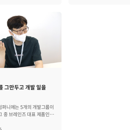
다. 유튜브나 TV
시장의 규모는 2023년 기준 
I의 주요 기능 Zenius AI는 IT
소통을 위한 도구들은 발전하
소재뿐 아니라, 사회
원으로 추산되며, 올해부터는
에서 이상징후를 실시간으로
명확하지 못한 커뮤니케이션
도 모두가 관심을 가진
25.5%씩 성장하여 2032년에
응할 수 있도록 설계된 AI
비효율성이 점점 더 증가하고
핫'한 주제가 되었죠. MZ
원에 이를 것으로 예상됩니다(
터링 솔루션입니다. 이
미국에 위치한 전문 회사인 W
한 다양한 도서들(출처:
Grand View Research)
이터 수집 및 관리, AI 모델
Shandwick에 따르면 불충
MZ 세대에 대해 이해하고
경우 네이버, 카카오, 우아한
측, 이상징후 감지 및 대응,
커뮤니케이션이 지속될 경우
려보려고 노력해서 이제 조금
토스 등과 같은 국내 대기업
각화 및 운영관리의 네 가지
70% 이상이 업무능률이 심
와중에... 이제 'MZ 세대'
스타트업까지 데브옵스 팀을
니다. 1) 데이터 수집
저하된다고 합니다. 또한 SIS
 세대가 등장했습니다. 바로
적극적으로 활용하고 있기도
ius AI는 Kafka 기반의
International Researc
! 잘파세대는 Z세대와 알파
이처럼 많은 기업들이 말하는
징 시스템과 OpenSearch
커뮤니케이션으로 인해 연간
 말인데요, 소비자로서
데브옵스란 과연 무엇일까요
리지 및 검색 엔진을 통해,
겪는 손실이 평균 6억 원에 
장의 구성원으로서 정말
어떻게 하면 데브옵스를 성
 및 메트릭 데이터를
연구결과를 발표하기도 했습
 그만두고 개발 일을
분을 차지하고 있고 영향력이
도입하고 활용할 수 있을
 안정적이고 유실 없이
불명확한 소통으로 인한 과
잘파세대에 대해서 지금부터
데브옵스(DevOps)란 무
있도록 설계되었습니다. 이를
스트레스 따라서 구성원 간의 명확한
아보겠습니다. │ 세대는
[그림 1] DevOps 개념 ⓒd
템 전반에서 발생하는 다양한
커뮤니케이션을 통해 오해를
퍼니에는 5개의 개발그룹이
분되는가?! 본격적으로
우선 데브옵스가 무엇인지부
상태 정보를 정밀하게
협력을 강화하는 것이 매우 
그 중 브레인즈 대표 제품인
작하기 전에 한 가지 분명히
살펴봅시다. 검색 사이트에서
 이상징후 탐지에 최적화된
그렇다면 구체적으로 어떻게
 총괄하고 있는
이 있습니다. 지금부터 알아볼
혹은 DevOps'라고 검색하면 
습용 데이터셋을 구축할 수
커뮤니케이션을 해야 하는 걸까요?
의 그룹장, 성준님을
6