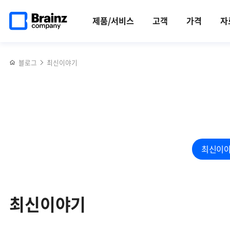
검색
메인
반복영역
페이지로
건너뛰기
제품/서비스
고객
가격
자
이동
블로그
최신이야기
최신이
최신이야기