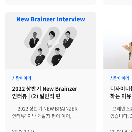
리더들을 분석해 의학적으로 밝혀낸
부각되었습니
입니다. PPL이 제안하는 새로운 분석
Zenius A
'지속적으로 성과를 만드는 방법'에
예능에서의 
방식을 살펴보기 전, 먼저 우리가 기존
운영 환경
대해서 하나씩 알아보려고 합니다.
전체적으로
DSL 환경에서 겪어온 실제적인
감지하고 대
오늘은 첫 번째로 지속적인 성과를 위해
그야말로 '
어려움들을 통해 왜 방식의 변화가
기반의 모니
가장 먼저 관리해야 할 '이것'에 대해서
세대와 관련
필요한지 짚어보겠습니다. 1. 데이터
솔루션은 데
알아보겠습니다. 과연 '이것'은
교보문고) 
탐색의 어려움 1.1. OpenSearch DSL
학습 및 예
무엇일까요? (*알림: 이 글은 의사이자
함께 어울
OpenSearch(및 Elasticsearch)는
대시보드 시
CEO인 앨런 왓킨스의 [조율하여
익숙해져가는 
검색 엔진 시장의 사실상 표준으로 자리
핵심 기능을 제공합
리딩하라(Coherence)]라는 책을
보다 중요한
잡았지만, 데이터 분석가나
및 관리 Zen
기반으로 씌여졌습니다.) ㅣ가장 먼저
'잘파세대'
엔지니어들에게는 한 가지 큰 진입
고성능 메시
알고 관리해야 할 것은.. 비즈니스에서는
세대를 합친
장벽이 존재했습니다. 바로 Query
기반의 스토
사람이야기
사람이야기
수익과 이익 시장 점유율 확대 등 좋은
그리고 직
DSL(Domain Specific Language)
대규모 로그
2022 상반기 New Brainzer
디자이너를
'결과'를 내는 것이 가장 중요합니다.
중요한 부
입니다. DSL은 JSON(JavaScript
실시간으로
인터뷰 | (2) 일반직 편
하는 이유
그리고 그 결과를 만들기 전에는 당연히
더 커질 
Object Notation) 형식을 기반으로
수집할 수 
'행동'이 있어야 하죠. 그렇다면 그
자세히 알
하며, 검색 쿼리의 구조를 매우 정밀하게
통해 시스
'2022 상반기 NEW BRAINZER
브레인즈컴
'행동'에 영향을 미치는 요인들은 무엇이
어떻게 구
정의할 수 있다는 강력한 장점이
이벤트 및 
인터뷰' 지난 개발자 편에 이어,
있습니다. 
있을까요? 위 그림에서도 볼 수 있는
이야기를 시
있습니다. 하지만 이는 동시에 인간의
추적하고,
이번에는 일반직군 신규 입사자들의
Zenius EMS의 웹 개발을
것처럼 우리의 '행동'을 결정하는 것은
해야 할 것
직관과는 거리가 먼 방식이기도 합니다.
정제된 학
이야기를 들어봤습니다. 인사, PR, 총무,
개발2그룹
2022.12.16
2022.09.1