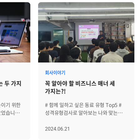
회사이야기
는 두 가지
꼭 알아야 할 비즈니스 매너 세
가지는?!
높이기 위한
# 함께 일하고 싶은 동료 유형 Top5 #
봤었습니다.
성격유형검사로 알아보는 나와 맞는
들기 위해서는
동료 유형 # 직장 상사 유형별 대처
 느낌을
방법은?! SNS나 커뮤니티를 통해 자주
2024.06.21
상태'를 잘
접할 수 있는 인기 클립의 주제입니다.