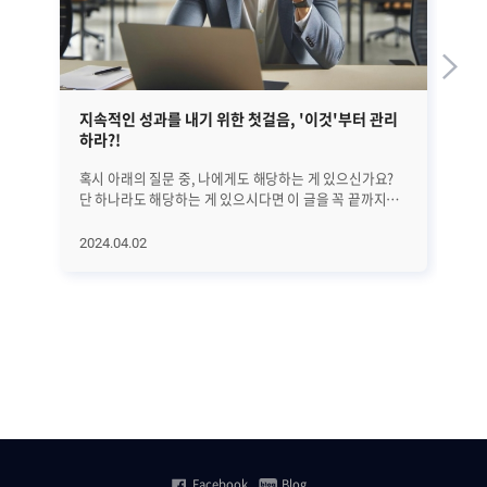
지속적인 성과를 내기 위한 첫걸음, '이것'부터 관리
EM
하라?!
혹시 아래의 질문 중, 나에게도 해당하는 게 있으신가요?
앞선
단 하나라도 해당하는 게 있으시다면 이 글을 꼭 끝까지
정
읽어보시기 바랍니다. 25년간 수많은 리더들을 분석해
글
의학적으로 밝혀낸 '지속적으로 성과를 만드는 방법'에
대해서
2024.04.02
20
대해서 하나씩 알아보려고 합니다. 오늘은 첫 번째로
A
지속적인 성과를 위해 가장 먼저 관리해야 할 '이것'에
진
대해서 알아보겠습니다. 과연 '이것'은 무엇일까요? (*
살펴보겠습니
알림: 이 글은 의사이자 CEO인 앨런 왓킨스의 [조율하여
전반
리딩하라(Coherence)]라는 책을 기반으로
단계
씌여졌습니다.) ㅣ가장 먼저 알고 관리해야 할 것은..
수
비즈니스에서는 수익과 이익 시장 점유율 확대 등 좋은
모
'결과'를 내는 것이 가장 중요합니다. 그리고 그 결과를
분석하고
만들기 전에는 당연히 '행동'이 있어야 하죠. 그렇다면 그
SN
'행동'에 영향을 미치는 요인들은 무엇이 있을까요? 위
등
그림에서도 볼 수 있는 것처럼 우리의 '행동'을 결정하는
집
Facebook
Blog