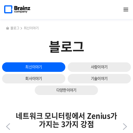
다음
메인
반복영역
서버
페이스북
트위터
링크드인
블로그
브레인즈컴퍼니,
페이지로
열기
건너뛰기
이동
모니터링
공유하기
공유하기
공유하기
공유하기
[27회
슬라이드
툴을
공공솔루션마켓]
보기
통한
참가
조치가이드
후기
블로그
최신이야기
및
이력
블로그
관리
하기
최신이야기
사람이야기
회사이야기
기술이야기
다양한이야기
네트워크 모니터링에서 Zenius가
가지는 3가지 강점