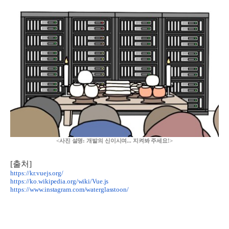
<사진 설명: 개발의 신이시여... 지켜봐 주세요!>
[출처]
https://kr.vuejs.org/
https://ko.wikipedia.org/wiki/Vue.js
https://www.instagram.com/waterglasstoon/