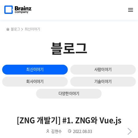
다음
메인
반복영역
페이스북
트위터
링크드인
블로그
Java
페이지로
열기
건너뛰기
이동
공유하기
공유하기
공유하기
공유하기
APM
슬라이드
기반
보기
기술에
대한
블로그
최신이야기
간략한
설명
블로그
최신이야기
사람이야기
회사이야기
기술이야기
다양한이야기
[ZNG 개발기] #1. ZNG와 Vue.js
김현수
2022.08.03