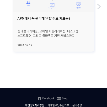
APM에서 꼭 관리해야 할 주요 지표는?
G
웹 애플리케이션, 모바일 애플리케이션, 데스크탑
인공
소프트웨어, 그리고 클라우드 기반 서비스까지
현실
애플리케이션 서비스의 범위는 점점 더 광범위해지고
고도
있습니다. 온라인 쇼핑, OTT, 게임, 금융, SNS, 기업 ERP
그래
2024.07.12
20
서비스 등 거의 모든 산업 분야에서 애플리케이션을
시장
활용하는 가운데 애플리케이션 서비스가 원활하게
성장
제공되지 않으면 기업은 고객의 신뢰를 잃고, 브랜드
예측됩니다. 
이미지와 매출에도 큰 타격을 입게 됩니다. 이에 따라서
G
애플리케이션의 성능을 지속적으로 모니터링하고 문제를
점
신속하게 감지하고 해결하게 해주는 APM(Application
살펴보겠습
Performance Monitoring)의 중요성이 빠르게 커지고
G
있습니다. 그렇다면 구체적으로 APM이 왜 필요한지와
관리와
APM을 통해 꼭 살펴봐야 하는 지표들에 대해서 자세히
때
알아보겠습니다. │APM(Application Performance
모니
Monitoring)의 필요성 앞서 언급한 것처럼 APM은
사
Facebook
Blog
애플리케이션의 성능을 추적하여, 사용자 만족도를 높이기
과
위한 필수적인 도구입니다. APM이 왜 점점 더
최적
개인정보처리방침
이메일무단수집거부
윤리경영