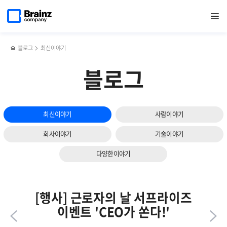
다음
메인
반복영역
제니우스
페이스북
트위터
링크드인
블로그
SDN(소프트웨어
페이지로
열기
건너뛰기
이동
SIEM(통합로그관리
공유하기
공유하기
공유하기
공유하기
정의
슬라이드
시스템),
네트워크)
보기
클라우드
의
서비스
주요
블로그
최신이야기
확산
특징과
사업
성공사례는?!
블로그
서비스로
선정
최신이야기
사람이야기
회사이야기
기술이야기
다양한이야기
[행사] 근로자의 날 서프라이즈
이벤트 'CEO가 쏜다!'