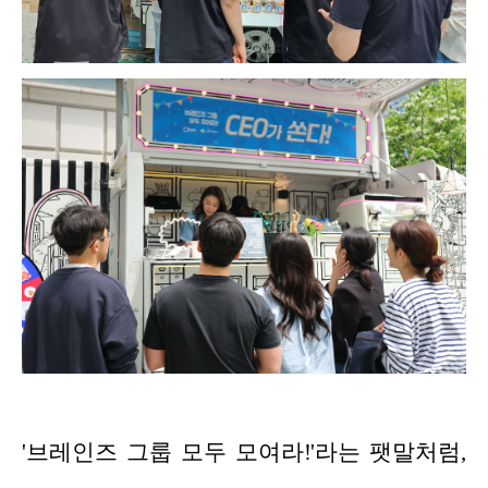
'브레인즈 그룹 모두 모여라!'라는 팻말처럼,