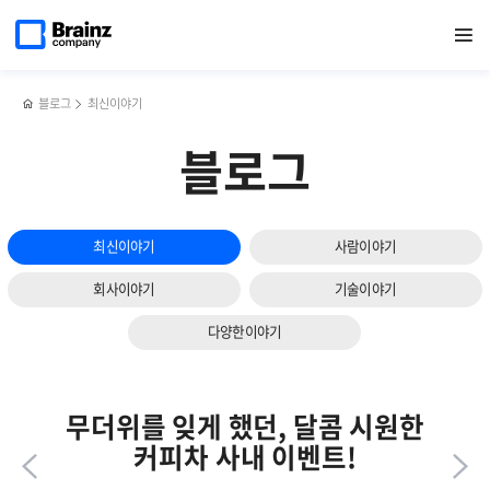
다음
메인
반복영역
서버
페이스북
트위터
링크드인
블로그
네트워크
페이지로
열기
건너뛰기
이동
모니터링
공유하기
공유하기
공유하기
공유하기
모니터링의
슬라이드
솔루션의
4가지
보기
필수조건과
최신
최신
트렌드
블로그
최신이야기
트렌드
블로그
최신이야기
사람이야기
회사이야기
기술이야기
다양한이야기
무더위를 잊게 했던, 달콤 시원한
커피차 사내 이벤트!