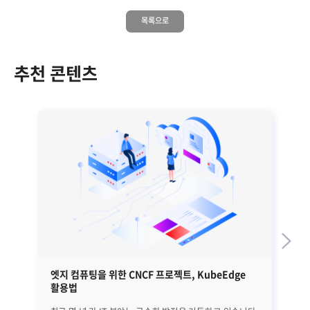
목록으로
추천 콘텐츠
엣지 컴퓨팅을 위한 CNCF 프로젝트, KubeEdge
좋
활용법
핵