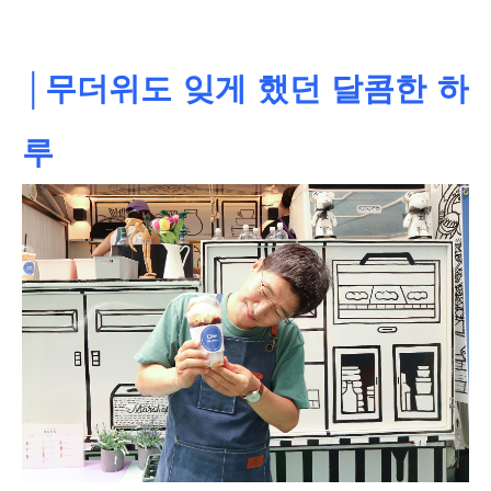
│무더위도 잊게 했던 달콤한 하
루