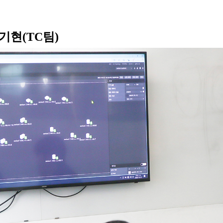
ㅣ김기현(TC팀)