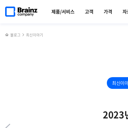
메인
반복영역
[행사]
페이스북
트위터
링크드인
블로그
브레인즈컴퍼니
페이지로
건너뛰기
브레인즈컴퍼니
공유하기
공유하기
공유하기
공유하기
‘2023
제품/서비스
고객
가격
자
이동
‘가을문화행사
소프트웨어대전’
2023’
참가
블로그
최신이야기
최신이
2023