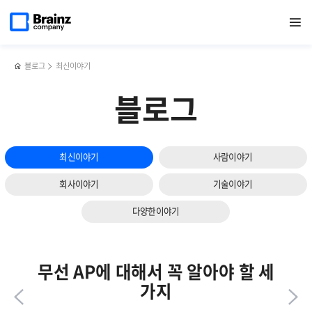
다음
메인
반복영역
성공적인
페이스북
트위터
링크드인
블로그
꼭
페이지로
열기
건너뛰기
이동
네트워크
공유하기
공유하기
공유하기
공유하기
알아야
슬라이드
관리의
할
보기
세
비즈니스
가지
매너
블로그
최신이야기
조건!
세
가지는?!
블로그
최신이야기
사람이야기
회사이야기
기술이야기
다양한이야기
무선 AP에 대해서 꼭 알아야 할 세
가지