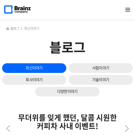
다음
메인
반복영역
서버
페이스북
트위터
링크드인
블로그
네트워크
페이지로
열기
건너뛰기
이동
모니터링
공유하기
공유하기
공유하기
공유하기
모니터링의
슬라이드
솔루션의
4가지
보기
필수조건과
최신
최신
트렌드
블로그
최신이야기
트렌드
블로그
최신이야기
사람이야기
회사이야기
기술이야기
다양한이야기
무더위를 잊게 했던, 달콤 시원한
커피차 사내 이벤트!