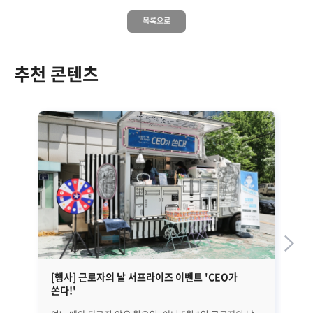
목록으로
추천 콘텐츠
[행사] 근로자의 날 서프라이즈 이벤트 'CEO가
무
쏜다!'
이