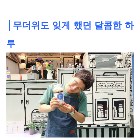
│무더위도 잊게 했던 달콤한 하
루