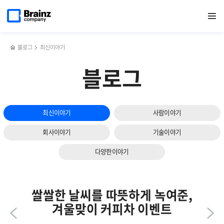
다음
메인
반복영역
일본
페이스북
트위터
링크드인
블로그
웹
페이지로
열기
건너뛰기
이동
최대
공유하기
공유하기
공유하기
공유하기
애플리케이션
슬라이드
규모
모니터링
보기
IT
솔루션,
전시회를
Zenius
블로그
최신이야기
경험하다
APM의
(브레인즈컴퍼니
주요기능과
블로그
해외연수단
특장점
후기
上)
최신이야기
사람이야기
회사이야기
기술이야기
다양한이야기
쌀쌀한 날씨를 따뜻하게 녹여준,
겨울맞이 커피차 이벤트