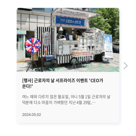
[행사] 근로자의 날 서프라이즈 이벤트 'CEO가
무
쏜다!'
이
여느 때와 다르지 않은 월요일, 아니 5월 1일 근로자의 날
지난
덕분에 다소 마음이 가벼웠던 지난 4월 29일,
분
브레인즈컴퍼니 본사 1층 앞에 특별한 차량이
차량
도착했습니다! │본사 1층 앞, 특별한 커피차가 등장하다
서프
2024.05.02
20
본사 1층 앞에 등장한 차량은 예쁜 외관을 갖춘
이
커피차였습니다! 브레인즈 그룹의 대표인 선근 님께서
구
근로자의 날을 맞아 브레인즈컴퍼니와 에이프리카
여