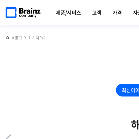
메인
반복영역
[2024
페이스북
트위터
링크드인
블로그
효과적인
페이지로
건너뛰기
K-
공유하기
공유하기
공유하기
공유하기
쿠버네티스
제품/서비스
고객
가격
자
이동
ICT
모니터링을
WEEK
위한
in
6가지
블로그
최신이야기
BUSAN]
고려사항
에서
큰
호응
얻은
브레인즈컴퍼니
최신이
하