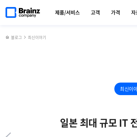
메인
반복영역
쿠버네티스
페이스북
트위터
링크드인
블로그
쌀쌀한
페이지로
건너뛰기
모니터링
공유하기
공유하기
공유하기
공유하기
날씨를
제품/서비스
고객
가격
자
이동
솔루션,
따뜻하게
Zenius
녹여준,
K8s의
겨울맞이
블로그
최신이야기
주요기능과
커피차
특장점
이벤트
최신이
일본 최대 규모 IT