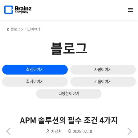
다음
메인
반복영역
SIEM
페이스북
트위터
링크드인
블로그
2025
페이지로
열기
건너뛰기
이동
솔루션,
공유하기
공유하기
공유하기
공유하기
상반기
슬라이드
Zenius
영업그룹
보기
SIEM의
워크숍
주요
후기
블로그
최신이야기
기능
블로그
최신이야기
사람이야기
회사이야기
기술이야기
다양한이야기
APM 솔루션의 필수 조건 4가지
차정환
2025.02.18