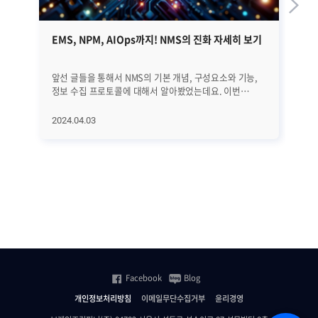
EMS, NPM, AIOps까지! NMS의 진화 자세히 보기
하
앞선 글들을 통해서 NMS의 기본 개념, 구성요소와 기능,
최
정보 수집 프로토콜에 대해서 알아봤었는데요. 이번
있습니다. 하이브리
글에서는 NMS의 역사와 진화 과정, 그리고 최근 트렌드에
온
대해서 자세히 알아보겠습니다. EMS, NPM, 그리고
결
2024.04.03
20
AIOps에 이르기까지 네트워크의 빠른 변화에 발맞추어
따
진화하고 있는 NMS에 대해서 하나씩 하나씩
사용
살펴보겠습니다. ㅣNMS의 역사와 진화 과정 우선 NMS의
하
전반적인 역사와 진화 과정을 살펴보겠습니다. [1] 초기
원
단계 (1980년대 이전) 초기에는 네트워크 관리가
그
수동적이었습니다. 네트워크 운영자들은 네트워크를
이유는 
모니터링하고 문제를 해결하기 위해 로그 파일을 수동으로
이유 하이브리드 클라우드가 점점 
분석하고 감독했습니다. [2] SNMP의 등장 (1988년)
이유는
SNMP(Simple Network Management Protocol)의
프
등장으로 네트워크 장비에서 데이터를 수집하고 이를 중앙
필
집중식으로 관리하는 표준 프로토콜을 통해 네트워크
클
Facebook
Blog
관리자들이 네트워크 장비의 상태를 실시간으로
유
모니터링하고 제어할 수 있게 됐습니다. [3] 네트워크 관리
즉
개인정보처리방침
이메일무단수집거부
윤리경영
플랫폼의 출현 (1990년대 중후반) 1990년대 후반부에는
기업