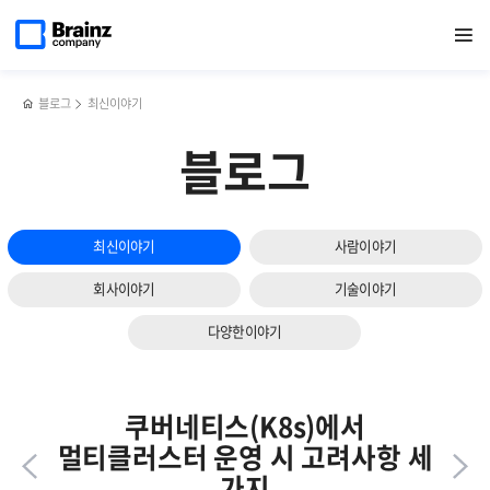
다음
메인
반복영역
브레인즈컴퍼니
페이스북
트위터
링크드인
블로그
서버
페이지로
열기
건너뛰기
이동
신년회,
공유하기
공유하기
공유하기
공유하기
모니터링
슬라이드
힘차게
툴
보기
2025년을
활용사례
시작하다.
6가지
블로그
최신이야기
블로그
최신이야기
사람이야기
회사이야기
기술이야기
다양한이야기
쿠버네티스(K8s)에서
멀티클러스터 운영 시 고려사항 세
가지