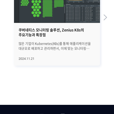
쿠버네티스 모니터링 솔루션, Zenius K8s의
쿠
주요기능과 특장점
고
많은 기업이 Kubernetes(K8s)를 통해 애플리케이션을
서
대규모로 배포하고 관리하면서, 이에 맞는 모니터링
위
솔루션의 중요성이 더욱 커지고 있습니다. 멀티 클러스터
사
환경이 확산되고 애플리케이션과 인프라 요소가 긴밀히
이
2024.11.21
20
연결된 IT 인프라에서는, 리소스 상태를 실시간으로
해
파악하고 신속하게 대응할 수 있는 모니터링이 필요하기
특
때문입니다. 이러한 상황에서 Zenius K8s는 멀티
운
클러스터 통합 관리, 애플리케이션 성능 분석, 연관 장비
살펴보겠습니
모니터링 등 다양한 기능을 제공합니다. Kubernetes
클러
환경을 더욱 효과적으로 관리하게 해주는 Zenius K8s의
Ac
주요기능과 특장점을 알아보겠습니다. Zenius K8s의
과
주요기능 [1] 멀티 클러스터 통합 모니터링 쿠버네티스
적용
환경에서는 여러 클러스터를 동시에 관리해야 할 상황이
문
빈번하게 발생합니다. Zenius K8s는 멀티 클러스터
전체
환경을 단일 화면에서 통합해서 관리할 수 있는 기능을
클