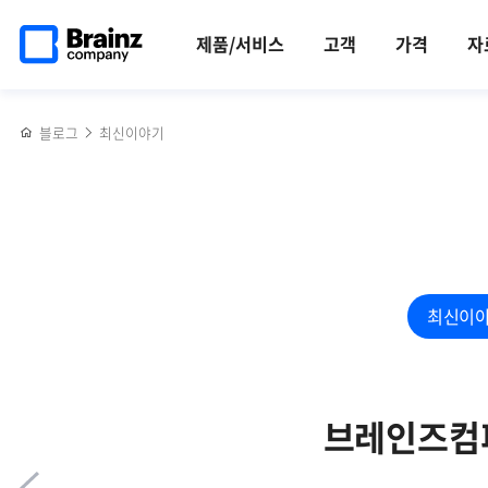
메인
반복영역
하이브리드
페이스북
트위터
링크드인
블로그
서버 관리 툴 Zenius SMS로 서버 접속 및 명령어 이력 관리하기
페이지로
건너뛰기
클라우드
공유하기
공유하기
공유하기
공유하기
제품/서비스
고객
가격
자
이동
모니터링에서
Zenius의
4가지
블로그
최신이야기
핵심
강점
최신이
브레인즈컴퍼