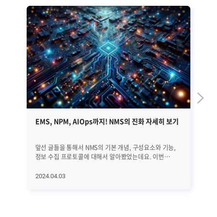
EMS, NPM, AIOps까지! NMS의 진화 자세히 보기
G
앞선 글들을 통해서 NMS의 기본 개념, 구성요소와 기능,
인공
정보 수집 프로토콜에 대해서 알아봤었는데요. 이번
현실
글에서는 NMS의 역사와 진화 과정, 그리고 최근 트렌드에
고도
대해서 자세히 알아보겠습니다. EMS, NPM, 그리고
그래
2024.04.03
20
AIOps에 이르기까지 네트워크의 빠른 변화에 발맞추어
시장
진화하고 있는 NMS에 대해서 하나씩 하나씩
성장
살펴보겠습니다. ㅣNMS의 역사와 진화 과정 우선 NMS의
예측됩니다. 
전반적인 역사와 진화 과정을 살펴보겠습니다. [1] 초기
G