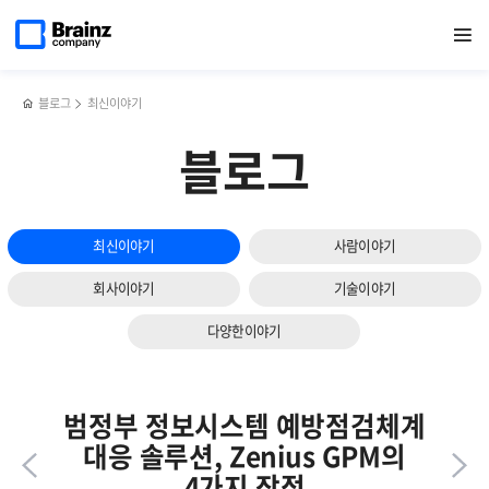
다음
메인
반복영역
네트워크
페이스북
트위터
링크드인
블로그
브라우저
페이지로
열기
건너뛰기
이동
모니터링
공유하기
공유하기
공유하기
공유하기
모니터링
슬라이드
툴
시스템
보기
Zenius
(Zenius
NMS에서
BRMS)
블로그
최신이야기
Private
개발기
OID로
블로그
기능
확장하기
최신이야기
사람이야기
회사이야기
기술이야기
다양한이야기
범정부 정보시스템 예방점검체계
대응 솔루션, Zenius GPM의
4가지 장점