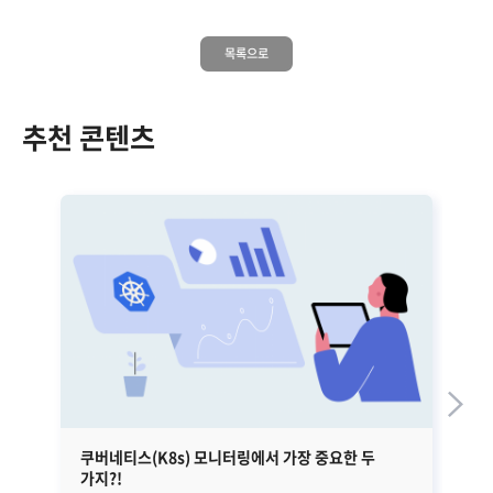
목록으로
추천 콘텐츠
쿠버네티스(K8s) 모니터링에서 가장 중요한 두
엣
가지?!
활