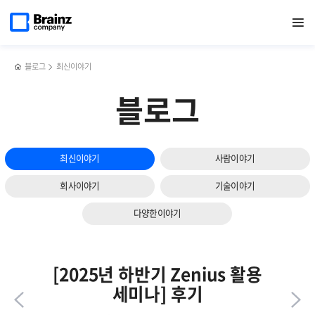
다음
메인
반복영역
AWS
페이스북
트위터
링크드인
블로그
네트워크
페이지로
열기
건너뛰기
이동
KMS
공유하기
공유하기
공유하기
공유하기
모니터링
슬라이드
특징과
툴
보기
장점,
Zenius
기본
NMS에서
블로그
최신이야기
암호화
Private
활용
OID로
블로그
예시
기능
(단일
확장하기
암호화
vs
최신이야기
사람이야기
봉투
암호화)
회사이야기
기술이야기
다양한이야기
[2025년 하반기 Zenius 활용
세미나] 후기