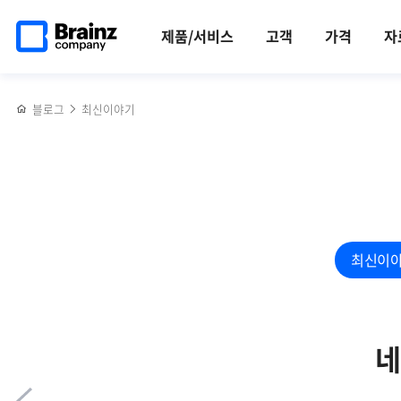
메인
반복영역
무더위를
페이스북
트위터
링크드인
블로그
[2024
페이지로
건너뛰기
잊게
공유하기
공유하기
공유하기
공유하기
K-
제품/서비스
고객
가격
자
이동
했던,
ICT
달콤
WEEK
시원한
in
블로그
최신이야기
커피차
BUSAN]
사내
에서
이벤트!
큰
호응
얻은
브레인즈컴퍼니
최신이
네