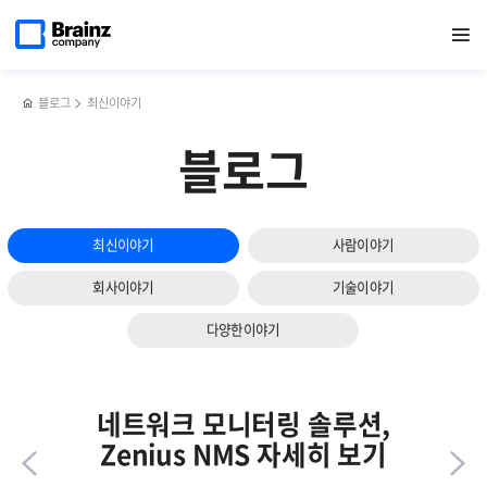
다음
메인
반복영역
서버
페이스북
트위터
링크드인
블로그
DB
페이지로
열기
건너뛰기
이동
모니터링
공유하기
공유하기
공유하기
공유하기
관리
슬라이드
툴,
툴,
보기
Zenius
Zenius
SMS의
DBMS의
블로그
최신이야기
주요기능과
주요기능과
특장점
특장점
블로그
최신이야기
사람이야기
회사이야기
기술이야기
다양한이야기
네트워크 모니터링 솔루션,
Zenius NMS 자세히 보기