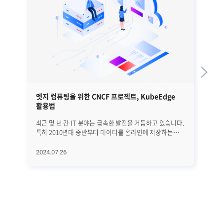
엣지 컴퓨팅을 위한 CNCF 프로젝트, KubeEdge
서
활용법
최근 몇 년 간 IT 분야는 급속한 발전을 거듭하고 있습니다.
안
특히 2010년대 중반부터 데이터를 온라인에 저장하는
솔
기존 방식을 넘어서, 보다 진보된 컴퓨팅 기술이 등장하며
클라
클라우드 컴퓨팅이 중요한 역할을 하게 되었습니다.
인
2024.07.26
20
아마존 웹 서비스(AWS), 마이크로소프트(Microsoft),
서
구글(Google) 등의 대형 기업들이 클라우드 서비스를
중요
주도해 나갔죠. 하지만 점점 IT 산업이 커지고 사물인터넷
모
(IoT) 기술이 발전하면서 IT 장비에서 생성되는
솔
데이터양이 기하급수적으로 많아졌습니다. IDC의 2018년
실
자료에 따르면, 2025년에는 전 세계에서 생성되는
예
데이터가 175ZB(*제타바이트1)에 도달할 예정이라고
이