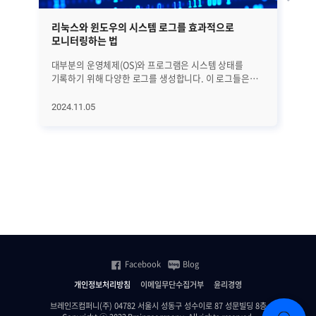
리눅스와 윈도우의 시스템 로그를 효과적으로
서
모니터링하는 법
대부분의 운영체제(OS)와 프로그램은 시스템 상태를
서
기록하기 위해 다양한 로그를 생성합니다. 이 로그들은
관
시스템의 장애를 감지하고, 예측하며, 침입을 탐지하고,
데
서비스가 정상적으로 작동하는지를 확인할 수 있습니다.
가
2024.11.05
20
그렇다면 모든 운영체제가 동일한 방식으로 로그를
관리
남길까요? 정답은 NO!입니다. 우리가 주로 사용하는
메모
리눅스(Linux)와 윈도우(Window) 운영체제는 로그 관리
방법
방식이 서로 다릅니다. 리눅스는 여러 위치에 로그를
동시
분산해 저장하는 반면, 윈도우는 이벤트 로그라는 중앙
각 
집중화된 방식으로 관리합니다. 따라서 이번 글에서는 각
지
운영체제의 로그 체계가 어떻게 구성되어 있는지, 이러한
파악
로그들이 왜 중요하고, 효과적으로 모니터링하는 방법은
비교
무엇인지 살펴보도록 하겠습니다. 1. 리눅스 로그 종류
일자
리눅스의 주요 로그는 /var/log 디렉토리에 저장되며,
해결
파일 형태 또는 바이너리(이진법) 형태로 기록됩니다. 이
모
Facebook
Blog
로그 파일들은 특정 상황을 기록하고, 장애 발생 시 필요한
성
정보를 제공합니다. 리눅스 로그는 크게 시스템 로그, 부팅
툴입
개인정보처리방침
이메일무단수집거부
윤리경영
로그, 보안 로그로 분류하여 관리합니다. 시스템 로그는
기
syslog나 rsyslog에 의해 관리되며, 설정에 따라 특정
하겠습니다. 서
브레인즈컴퍼니(주) 04782 서울시 성동구 성수이로 87 성문빌딩 8층