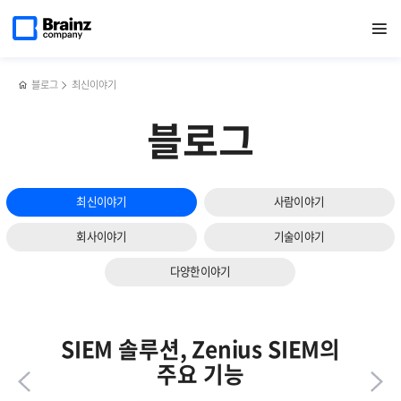
다음
메인
반복영역
서버
페이스북
트위터
링크드인
블로그
APM
페이지로
열기
건너뛰기
이동
모니터링
공유하기
공유하기
공유하기
공유하기
솔루션의
슬라이드
툴
필수
보기
활용사례
조건
6가지
4가지
블로그
최신이야기
블로그
최신이야기
사람이야기
회사이야기
기술이야기
다양한이야기
SIEM 솔루션, Zenius SIEM의
주요 기능