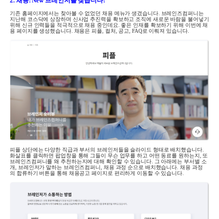
2.
채용
: New
브레인저를 찾습니다
!
기존 홈페이지에서는 찾아볼 수 없었던 채용 메뉴가 생겼습니다
.
브레인즈컴퍼니는
지난해 코스닥에 상장하며 신사업 추진력을 확보하고 조직에 새로운 바람을 불어넣기
위해 신규 인력들을 적극적으로 채용 중인데요
.
좋은 인재를 확보하기 위해 이번에 채
용 페이지를 생성했습니다
.
채용은 피플
,
컬처
,
공고
,
FAQ
로 이뤄져 있습니다
.
피플 상단에는 다양한 직급과 부서의 브레인저들을 슬라이드 형태로 배치했습니다
.
화살표를 클릭하면 팝업창을 통해 그들이 무슨 업무를 하고 어떤 동료를 원하는지
,
또
브레인즈컴퍼니를 왜 추천하는지에 대해 확인할 수 있습니다
.
그 아래에는 부서별 소
개, 브레인저가 말하는 브레인즈컴퍼니, 채용 과정 순으로 배치했습니다. 채용 과정
의 합류하기 버튼을 통해 채용공고 페이지로 편리하게 이동할 수 있습니다.