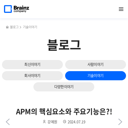
다음
메인
반복영역
GPU
페이스북
트위터
링크드인
블로그
옵저버빌리티
페이지로
열기
건너뛰기
이동
모니터링의
공유하기
공유하기
공유하기
공유하기
(Observability)
슬라이드
중요성과
vs
보기
솔루션
APM,
선택
우리
블로그
기술이야기
기준은?!
기업에
맞는
블로그
솔루션은?!
최신이야기
사람이야기
회사이야기
기술이야기
다양한이야기
APM의 핵심요소와 주요기능은?!
강예원
2024.07.19