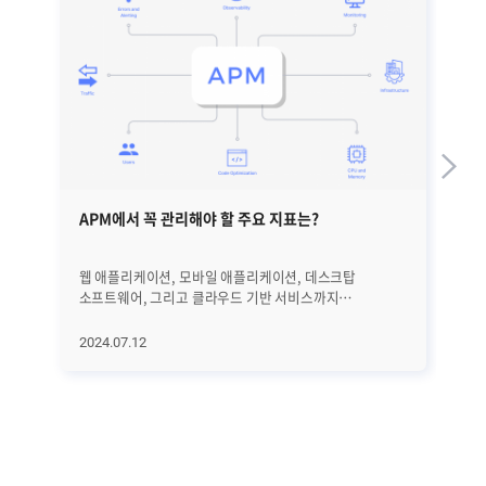
APM에서 꼭 관리해야 할 주요 지표는?
A
웹 애플리케이션, 모바일 애플리케이션, 데스크탑
지난
소프트웨어, 그리고 클라우드 기반 서비스까지
중요성
애플리케이션 서비스의 범위는 점점 더 광범위해지고
어
있습니다. 온라인 쇼핑, OTT, 게임, 금융, SNS, 기업 ERP
살
2024.07.12
20
서비스 등 거의 모든 산업 분야에서 애플리케이션을
무엇
활용하는 가운데 애플리케이션 서비스가 원활하게
AP
제공되지 않으면 기업은 고객의 신뢰를 잃고, 브랜드
사이
이미지와 매출에도 큰 타격을 입게 됩니다. 이에 따라서
웹
애플리케이션의 성능을 지속적으로 모니터링하고 문제를
발
신속하게 감지하고 해결하게 해주는 APM(Application
그
Performance Monitoring)의 중요성이 빠르게 커지고
추적