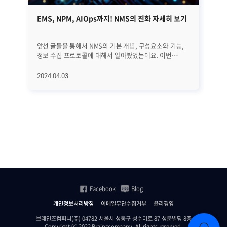
EMS, NPM, AIOps까지! NMS의 진화 자세히 보기
금
앞선 글들을 통해서 NMS의 기본 개념, 구성요소와 기능,
지
정보 수집 프로토콜에 대해서 알아봤었는데요. 이번
'먹통
글에서는 NMS의 역사와 진화 과정, 그리고 최근 트렌드에
카
대해서 자세히 알아보겠습니다. EMS, NPM, 그리고
시
2024.04.03
20
AIOps에 이르기까지 네트워크의 빠른 변화에 발맞추어
카드
진화하고 있는 NMS에 대해서 하나씩 하나씩
사
살펴보겠습니다. ㅣNMS의 역사와 진화 과정 우선 NMS의
네
전반적인 역사와 진화 과정을 살펴보겠습니다. [1] 초기
신뢰
단계 (1980년대 이전) 초기에는 네트워크 관리가
'사
수동적이었습니다. 네트워크 운영자들은 네트워크를
가
모니터링하고 문제를 해결하기 위해 로그 파일을 수동으로
금융
분석하고 감독했습니다. [2] SNMP의 등장 (1988년)
금융
SNMP(Simple Network Management Protocol)의
제
등장으로 네트워크 장비에서 데이터를 수집하고 이를 중앙
있습니다. 최근 수
집중식으로 관리하는 표준 프로토콜을 통해 네트워크
위
Facebook
Blog
관리자들이 네트워크 장비의 상태를 실시간으로
위
모니터링하고 제어할 수 있게 됐습니다. [3] 네트워크 관리
한
개인정보처리방침
이메일무단수집거부
윤리경영
플랫폼의 출현 (1990년대 중후반) 1990년대 후반부에는
제니우
상용 및 오픈 소스 기반의 통합된 네트워크 관리 플랫폼이
신협
브레인즈컴퍼니(주) 04782 서울시 성동구 성수이로 87 성문빌딩 8층
Copyright ⓒ 2022 Brainzcompany. All rights reserved.