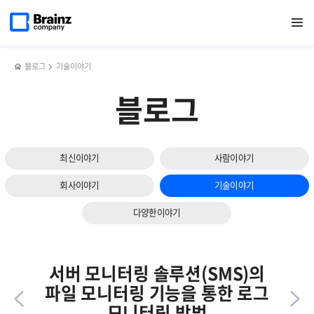
다음
메인
반복영역
브레인즈컴퍼니,
페이스북
트위터
링크드인
블로그
Filebeat vs Logstash,
페이지로
열기
건너뛰기
이동
제니우스
공유하기
공유하기
공유하기
공유하기
대규모 로그 수집 환경에서 더 적합한 선택은?!
슬라이드
(Zenius)
보기
에
특화된
블로그
기술이야기
AI
Agent
블로그
서비스
출시
최신이야기
사람이야기
회사이야기
기술이야기
다양한이야기
서버 모니터링 솔루션(SMS)의
파일 모니터링 기능을 통한 로그
모니터링 방법