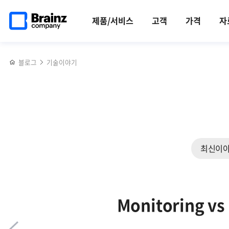
메인
반복영역
브레인저가
페이스북
트위터
링크드인
블로그
서버
페이지로
건너뛰기
되면
공유하기
공유하기
공유하기
공유하기
모니터링
제품/서비스
고객
가격
자
이동
누릴
트렌드
수
살펴보기
있는
블로그
기술이야기
것들
ㅣ
(5)
해외
워크숍
편
최신이
Monitoring 