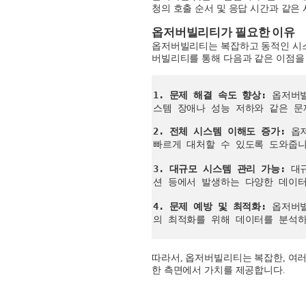
청의 호출 순서 및 응답 시간과 같은
옵저버빌리티가 필요한 이유
옵저버빌리티는 복잡하고 동적인 시스
버빌리티를 통해 다음과 같은 이점을
옵
저
1. 문제 해결 속도 향상
:
옵저버
버
스템 장애나 성능 저하와 같은 문
빌
리
2. 전체 시스템 이해도 증가:
옵저
티
빠르게 대처할 수 있도록 도와줍니
가
필
3. 대규모 시스템 관리 가능:
대규
요
션 등에서 발생하는 다양한 데이터
한
이
4. 문제 예방 및 최적화:
옵저버빌
유
의 최적화를 위해 데이터를 분석하
따라서, 옵저버빌리티는 복잡한, 여러
한 측면에서 가치를 제공합니다.