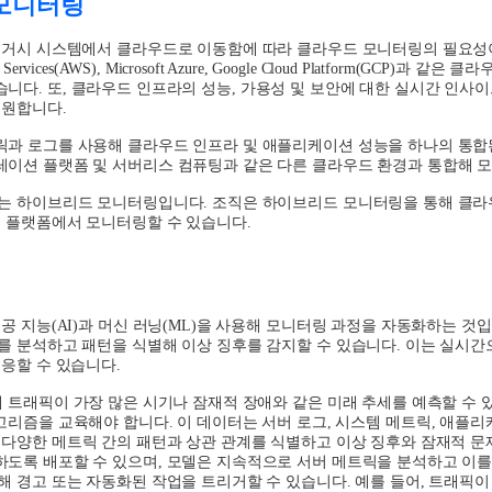
모니터링
레거시 시스템에서 클라우드로 이동함에 따라 클라우드 모니터링의 필요
ervices(AWS), Microsoft Azure, Google Cloud Platform(GCP)
과 같은 클라
습니다
.
또
,
클라우드 인프라의 성능
,
가용성 및 보안에 대한 실시간 인사
지원합니다
.
과 로그를 사용해 클라우드 인프라 및 애플리케이션 성능을 하나의 통합
이션 플랫폼 및 서버리스 컴퓨팅과 같은 다른 클라우드 환경과 통합해 
세는 하이브리드 모니터링입니다
.
조직은 하이브리드 모니터링을 통해 클라
일 플랫폼에서 모니터링할 수 있습니다
.
인공 지능
(AI)
과 머신 러닝
(ML)
을 사용해 모니터링 과정을 자동화하는 것
를 분석하고 패턴을 식별해 이상 징후를 감지할 수 있습니다
.
이는 실시간
대응할 수 있습니다
.
 트래픽이 가장 많은 시기나 잠재적 장애와 같은 미래 추세를 예측할 수 
고리즘을 교육해야 합니다
.
이 데이터는 서버 로그
,
시스템 메트릭
,
애플리케
다양한 메트릭 간의 패턴과 상관 관계를 식별하고 이상 징후와 잠재적 
하도록 배포할 수 있으며
,
모델은 지속적으로 서버 메트릭을 분석하고 이를
해 경고 또는 자동화된 작업을 트리거할 수 있습니다
.
예를 들어
,
트래픽이