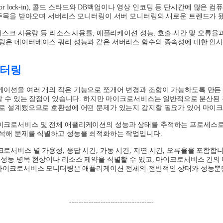
or lock-in),
콜드 스타드와
DB
백업이나 영상 인코딩 등 단시간에 많은 컴퓨
 주목을 받아오며 서버리스 모니터링이 서버 모니터링의 새로운 트렌드가 
디스크 사용량 등 리소스 사용률
,
애플리케이션 성능
,
호출 시간 및 오류율
링은 데이터베이스 쿼리 성능과 같은 서버리스 함수의 종속성에 대한 인
니터링
이션을 여러 개의 작은 기능으로 쪼개어 변경과 조합이 가능하도록 만든
할 수 있는 장점이 있습니다
.
하지만 마이크로서비스는 일반적으로 분산된 
로 설계됐으므로 호환성에 어떤 문제가 있는지 감지할 필요가 있어 마이
이크로서비스 및 전체 애플리케이션의 성능과 상태를 추적하는 프로세스로
분석해 문제를 식별하고 성능을 최적화하는 작업입니다
.
크로서비스 별 가용성
,
응답 시간
,
가동 시간
,
지연 시간
,
오류율을 포함합
 성능 병목 현상이나 리소스 제약을 식별할 수 있고
,
마이크로서비스 간의 
마이크로서비스 모니터링은 애플리케이션 전체의 전반적인 상태와 성능뿐만
-----------------------------------