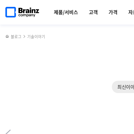
메인
반복영역
Monitoring
페이스북
트위터
링크드인
블로그
[행사]
페이지로
건너뛰기
vs
공유하기
공유하기
공유하기
공유하기
2023년
제품/서비스
고객
가격
자
이동
Observability,
3월
모니터링과
BB데이
옵저버빌리티
블로그
기술이야기
이해하기
최신이