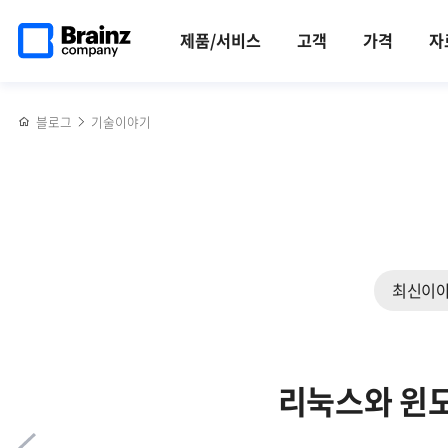
메인
반복영역
브레인즈컴퍼니,
페이스북
트위터
링크드인
블로그
브레인즈컴퍼니,
페이지로
건너뛰기
2024
공유하기
공유하기
공유하기
공유하기
문체부로부터
제품/서비스
고객
가격
자
이동
가을문화행사
'여가친화인증기업'으로
후기
선정
블로그
기술이야기
최신이
리눅스와 윈