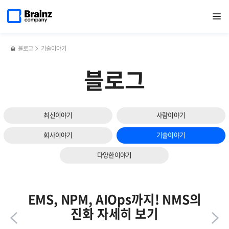
다음
메인
반복영역
지속적인
페이스북
트위터
링크드인
블로그
쿠버네티스
페이지로
열기
건너뛰기
이동
성과를
공유하기
공유하기
공유하기
공유하기
(K8s)
슬라이드
내기
모니터링에서
보기
위한
가장
첫걸음,
중요한
블로그
기술이야기
'이것'부터
두
관리
가지?!
블로그
하라?!
최신이야기
사람이야기
회사이야기
기술이야기
다양한이야기
EMS, NPM, AIOps까지! NMS의
진화 자세히 보기