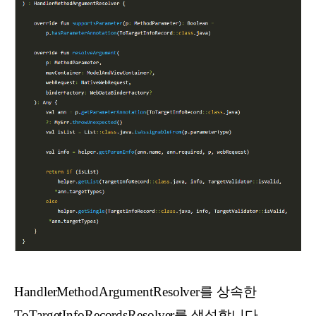
HandlerMethodArgumentResolver를 상속한
ToTargetInfoRecordsResolver를 생성합니다.