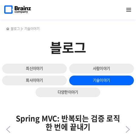
다음
메인
반복영역
브레인즈컴퍼니,
페이스북
트위터
링크드인
블로그
행안부
페이지로
열기
건너뛰기
이동
[27회
공유하기
공유하기
공유하기
공유하기
표준운영절차
슬라이드
공공솔루션마켓]
대응을
보기
참가
위한
후기
ITSM
블로그
기술이야기
시스템
구축
블로그
시
고려사항
5가지
최신이야기
사람이야기
회사이야기
기술이야기
다양한이야기
Spring MVC: 반복되는 검증 로직
한 번에 끝내기