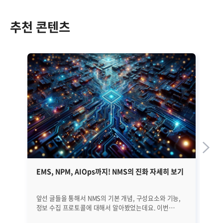
추천 콘텐츠
EMS, NPM, AIOps까지! NMS의 진화 자세히 보기
쿠
가
앞선 글들을 통해서 NMS의 기본 개념, 구성요소와 기능,
20
정보 수집 프로토콜에 대해서 알아봤었는데요. 이번
가
글에서는 NMS의 역사와 진화 과정, 그리고 최근 트렌드에
나타