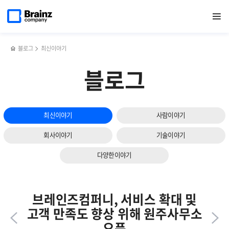
다음
메인
반복영역
ICMP와
페이스북
트위터
링크드인
블로그
데브옵스
페이지로
열기
건너뛰기
이동
SNMP를
공유하기
공유하기
공유하기
공유하기
(DevOps)
슬라이드
비롯한
에
보기
NMS의
대한
구성요소와
오해,
블로그
최신이야기
주요
그리고
기능은?
진실은?!
블로그
최신이야기
사람이야기
회사이야기
기술이야기
다양한이야기
브레인즈컴퍼니, 서비스 확대 및
고객 만족도 향상 위해 원주사무소
오픈