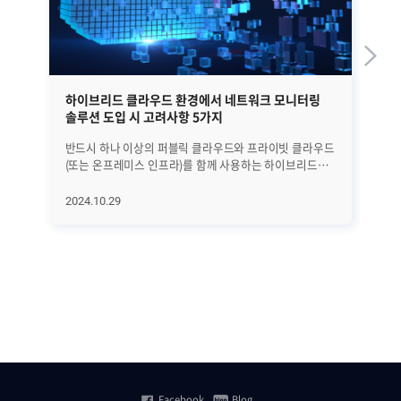
하이브리드 클라우드 환경에서 네트워크 모니터링
브
솔루션 도입 시 고려사항 5가지
반드시 하나 이상의 퍼블릭 클라우드와 프라이빗 클라우드
지
(또는 온프레미스 인프라)를 함께 사용하는 하이브리드
중
클라우드는, 유연한 확장성과 높은 보안성을 동시에
하는
활용할 수 있어서 다양한 비즈니스 환경에서 사용되고
벗
2024.10.29
20
있습니다. 그러나 하이브리드 클라우드는 서로 다른
추
네트워크 구성과 보완 요구사항을 통합해야 하기 때문에,
에
전체 상태를 효과적으로 모니터링하지 않으면 성능 저하나
의
보안 문제가 발생할 수 있습니다. 그렇다면 하이브리드
생생
클라우드 환경에서 네트워크 모니터링 솔루션을 도입할
함께한
때, 필수적으로 고려해야 할 요소는 무엇인지 자세히
즐
살펴보겠습니다. 1. 이기종 네트워크 환경 간 통합 가시성
채워
하이브리드 클라우드 환경에서 프라이빗 클라우드와
디
퍼블릭 클라우드(AWS, Azure 등) 간 네트워크는 서로
사로잡았습니
다른 프로토콜(TCP, UDP, HTTP 등)과 장비로 구성되기
식사
때문에 관리가 복잡해집니다. 따라서 네트워크 모니터링
째
Facebook
Blog