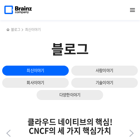
다음
메인
반복영역
[전시회]
페이스북
트위터
링크드인
블로그
쿠버네티스와
페이지로
열기
건너뛰기
이동
브레인즈컴퍼니가
공유하기
공유하기
공유하기
공유하기
Helm
슬라이드
소프트웨이브2023에서
등
보기
주목받은
CNCF의
이유
주요
블로그
최신이야기
프로젝트
블로그
최신이야기
사람이야기
회사이야기
기술이야기
다양한이야기
클라우드 네이티브의 핵심!
CNCF의 세 가지 핵심가치