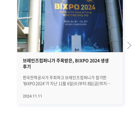
브레인즈컴퍼니가 주목받은, BIXPO 2024 생생
효
후기
지
한국전력공사가 주최하고 브레인즈컴퍼니가 참가한
현
'BIXPO 2024'가 지난 11월 6일(수)부터 8일(금)까지
책
진행됐습니다. 올해로 10주년을 맞이한 BIXPO 2024는
제
'에너지 미래로 향하는 여정'이라는 주제로 국내외를
문
2024.11.11
20
대표하는 기업들과 기관들이 모여 최신 기술과 솔루션을
미치는
공유하는 자리였습니다. 이번 BIXPO 2024는
위
국제컨퍼런스, 국제발명특허대전, 신기술 전시회 등
이
다양한 프로그램으로 구성되어 있어 에너지 산업의 미래를
어
이끌 혁신 기술들을 한눈에 볼 수 있었습니다.
예측할 수
관람객들에게 다양한 볼거리와 체험 기회를 제공하여 관련
측정 단위 먼저 네
산업에 대한 이해를 높였습니다. 특히 이번 행사에서
활용