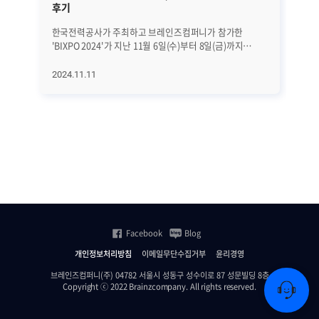
후기
지
한국전력공사가 주최하고 브레인즈컴퍼니가 참가한
현
'BIXPO 2024'가 지난 11월 6일(수)부터 8일(금)까지
책
진행됐습니다. 올해로 10주년을 맞이한 BIXPO 2024는
제
'에너지 미래로 향하는 여정'이라는 주제로 국내외를
문
2024.11.11
20
대표하는 기업들과 기관들이 모여 최신 기술과 솔루션을
미치는
공유하는 자리였습니다. 이번 BIXPO 2024는
위
국제컨퍼런스, 국제발명특허대전, 신기술 전시회 등
이
다양한 프로그램으로 구성되어 있어 에너지 산업의 미래를
어
이끌 혁신 기술들을 한눈에 볼 수 있었습니다.
예측할 수
관람객들에게 다양한 볼거리와 체험 기회를 제공하여 관련
측정 단위 먼저 네
산업에 대한 이해를 높였습니다. 특히 이번 행사에서
활용
주목을 받은 프로그램 중 하나는 신기술 전시회로
초당
브레인즈컴퍼니, 한국전력공사, LS ELECTRIC,
se
효성중공업, IBM 등 150여 개의 국내외 기업이 참가하여
표기
총 200개의 부스를 운영하며 많은 참관객의 이목을
말합
Facebook
Blog
끌었습니다. 신기술 전시회는 ▲재생에너지 확대와 친환경
By
연료전환을 다룬 '청정성(Carbon-free)' ▲차세대 전력
pa
개인정보처리방침
이메일무단수집거부
윤리경영
그리드의 운영 디지털화 및 예방 진단 고도화를 중심으로
수입
한 '안정성(Stability)' ▲건축, 산업, 수송 분야의 효율화를
By
브레인즈컴퍼니(주) 04782 서울시 성동구 성수이로 87 성문빌딩 8층
Copyright ⓒ 2022 Brainzcompany. All rights reserved.
위한 '효율성(Efficiency)'이라는 세 가지 테마로 구성되어,
얼
각 주제에 맞는 최신 기술과 제품들에 대한 자세한 소개와
크기는
시연이 진행됐습니다. 이번 BIXPO에서 브레인즈컴퍼니는
전