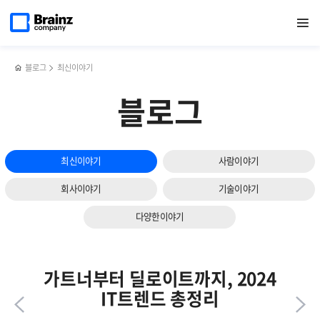
다음
메인
반복영역
클라우드
페이스북
트위터
링크드인
블로그
NMS(네트워크
페이지로
열기
건너뛰기
이동
전환과
공유하기
공유하기
공유하기
공유하기
관리
슬라이드
하이브리드
시스템)
보기
클라우드가
에
성공하려면?
대해서
블로그
최신이야기
꼭
알아야
블로그
할
네
가지
최신이야기
사람이야기
회사이야기
기술이야기
다양한이야기
가트너부터 딜로이트까지, 2024
IT트렌드 총정리