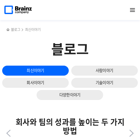
다음
메인
반복영역
꼭
페이스북
트위터
링크드인
블로그
APM에서
페이지로
열기
건너뛰기
이동
알아야
공유하기
공유하기
공유하기
공유하기
꼭
슬라이드
할
관리해야
보기
비즈니스
할
매너
주요
블로그
최신이야기
세
지표는?
가지는?!
블로그
최신이야기
사람이야기
회사이야기
기술이야기
다양한이야기
회사와 팀의 성과를 높이는 두 가지
방법