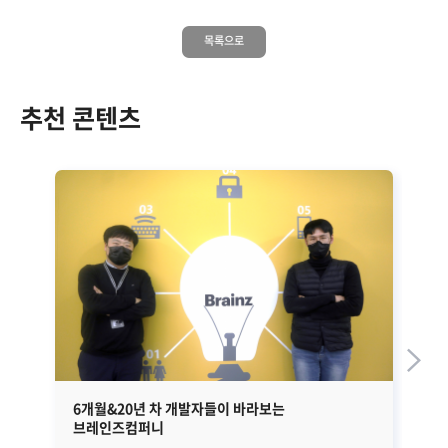
목록으로
추천 콘텐츠
6개월&20년 차 개발자들이 바라보는
[2
브레인즈컴퍼니
브