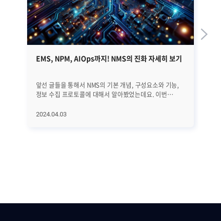
EMS, NPM, AIOps까지! NMS의 진화 자세히 보기
S
성
앞선 글들을 통해서 NMS의 기본 개념, 구성요소와 기능,
지메
정보 수집 프로토콜에 대해서 알아봤었는데요. 이번
자
글에서는 NMS의 역사와 진화 과정, 그리고 최근 트렌드에
있
대해서 자세히 알아보겠습니다. EMS, NPM, 그리고
있습니다. 구글
2024.04.03
20
AIOps에 이르기까지 네트워크의 빠른 변화에 발맞추어
google.
진화하고 있는 NMS에 대해서 하나씩 하나씩
안
살펴보겠습니다. ㅣNMS의 역사와 진화 과정 우선 NMS의
있
전반적인 역사와 진화 과정을 살펴보겠습니다. [1] 초기
데
단계 (1980년대 이전) 초기에는 네트워크 관리가
때문이죠. 구글의 
수동적이었습니다. 네트워크 운영자들은 네트워크를
맞이
모니터링하고 문제를 해결하기 위해 로그 파일을 수동으로
Ne
분석하고 감독했습니다. [2] SNMP의 등장 (1988년)
있
SNMP(Simple Network Management Protocol)의
극
등장으로 네트워크 장비에서 데이터를 수집하고 이를 중앙
주요
집중식으로 관리하는 표준 프로토콜을 통해 네트워크
핵심특징 SDN은 