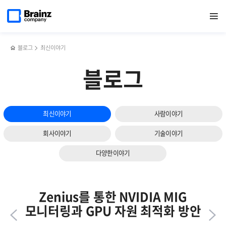
다음
메인
반복영역
쿠버네티스
페이스북
트위터
링크드인
블로그
서버
페이지로
열기
건너뛰기
이동
워커노드,
공유하기
공유하기
공유하기
공유하기
·
슬라이드
Zenius
네트워크
보기
K8s로
·
효과적으로
클라우드
블로그
최신이야기
관리하는
등
법
IT
블로그
인프라를
제니우스로
통합
모니터링해야
최신이야기
사람이야기
하는
3가지
회사이야기
기술이야기
이유
다양한이야기
Zenius를 통한 NVIDIA MIG
모니터링과 GPU 자원 최적화 방안