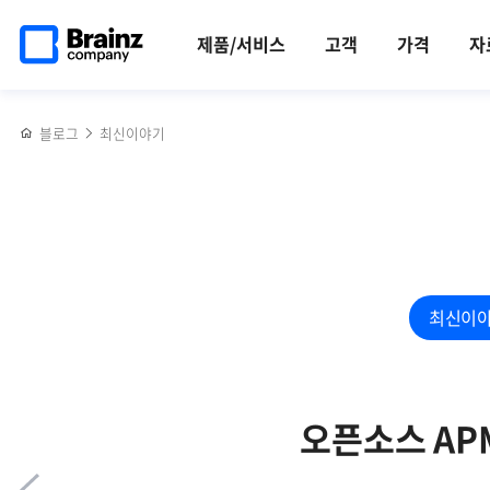
메인
반복영역
좋은
페이스북
트위터
링크드인
블로그
로그
페이지로
건너뛰기
대시보드
공유하기
공유하기
공유하기
공유하기
수집기
제품/서비스
고객
가격
자
이동
(Dashboard)
Fluentd에
설계를
대해
위한
알아야
블로그
최신이야기
4가지
할
핵심
5가지!
가이드
최신이
오픈소스 AP