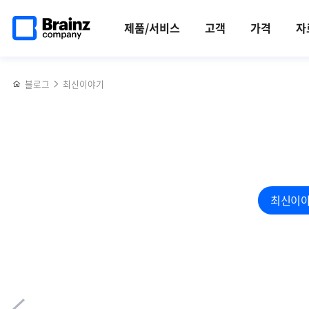
메인
반복영역
브레인저가
페이스북
트위터
링크드인
블로그
[통합로그관리]
페이지로
건너뛰기
되면
공유하기
공유하기
공유하기
공유하기
Filebeat에서
제품/서비스
고객
가격
자
이동
누릴
안정적으로
수
하드웨어
있는
자원
블로그
최신이야기
것들
사용하기
ㅣ
(2)
아침식사
편
최신이