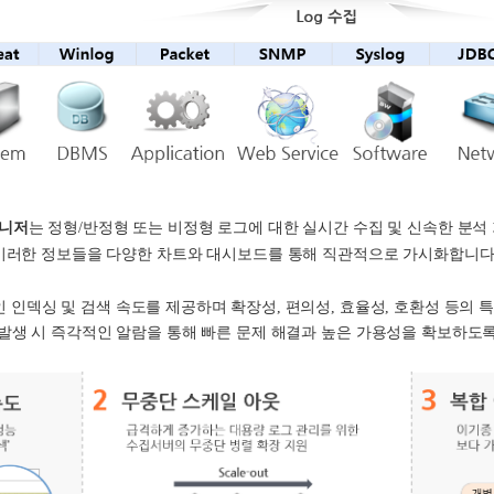
니
저
는
정형/반정형 또는 비정형 로그에 대한 실시간 수집 및 신속한 분석
이러한 정보들을 다양한 차트와 대시보드를 통해 직관적으로 가시화합니다
인
인덱싱
및
검색
속도를
제공하며
확장성
,
편의성
,
효율성
,
호환성
등의
발생 시 즉각적인 알람을 통해 빠른 문제 해결과 높은 가용성을 확보하도