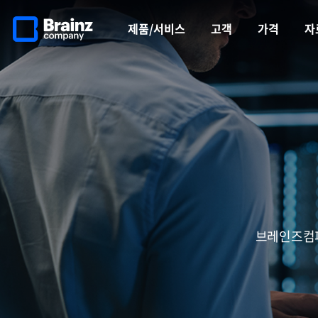
메인
반복영역
페이지로
건너뛰기
제품/서비스
고객
가격
자
이동
브레인즈컴퍼