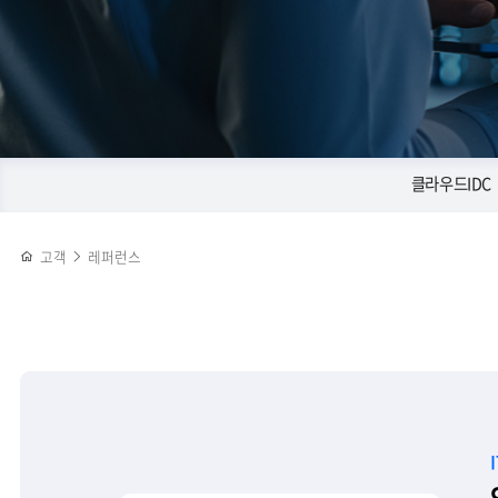
클라우드IDC
고객
레퍼런스