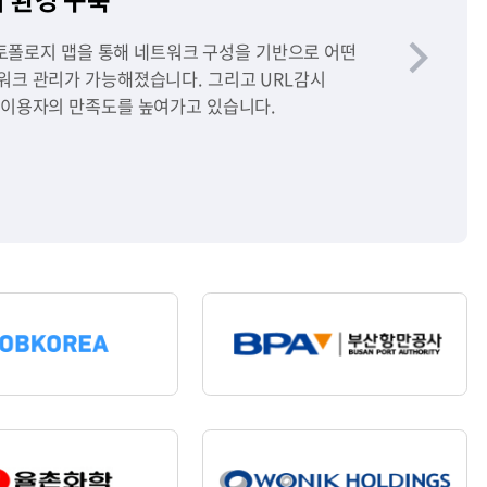
 구축
다
 요구됨에 따라, 장애관리 체계 강화 및 성능/
슬
보