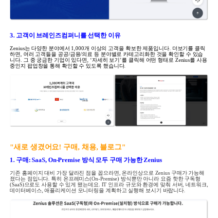
3. 고객이 브레인즈컴퍼니를 선택한 이유
Zenius
는 다양한 분야에서
1,000
개 이상의 고객을 확보한 제품입니다
.
더보기를 클릭
하면
,
여러 고객들을 공공
/
금융
/
의료 등 분야별로 카테고리화한 것을 확인할 수 있습
니다
.
그 중 궁금한 기업이 있다면
, ‘
자세히 보기
’
를 클릭해 어떤 형태로
Zenius
를 사용
중인지 팝업창을 통해 확인할 수 있도록 했습니다
.
"새로 생겼어요
!
구매
,
채용
,
블로그"
1. 구매
: SaaS, On-Premise
방식 모두 구매 가능한
Zenius
기존 홈페이지 대비 가장 달라진 점을 꼽으라면
,
온라인상으로
Zenius
구매가 가능해
졌다는 점입니다
.
특히 온프레미스
(On-Premise)
방식뿐만 아니라 요즘 핫한 구독형
(SaaS)
으로도 사용할 수 있게 됐는데요
. IT
인프라 규모와 환경에 맞춰 서버
,
네트워크
,
데이터베이스
,
애플리케이션 모니터링을 계획하고 실행해 보시기 바랍니다
.