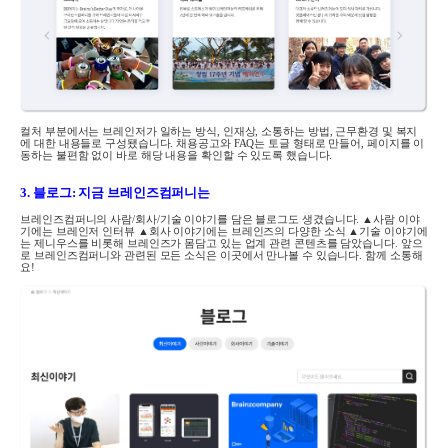
컬처 부분에서는 브레인저가 일하는 방식
,
인재상
,
소통하는 방법
,
근무환경 및 복지
에 대한 내용들로 구성됐습니다. 채용공고와
FAQ
는 토글 형태로 만들어
,
페이지를 이
동하는 불편함 없이 바로 해당 내용을 확인할 수 있도록 했습니다
.
3.
블로그
:
지금 브레인즈컴퍼니는
브레인즈컴퍼니의 사람
/
회사
/
기술 이야기를 담은 블로그도 생겼습니다
.
▲
사람 이야
기에는 브레인저 인터뷰
▲
회사 이야기에는 브레인즈의 다양한 소식
▲
기술 이야기에
는 제니우스를 비롯해 브레인즈가 몸담고 있는 업계 관련 콘텐츠를 담았습니다
.
앞으
로 브레인즈컴퍼니와 관련된 모든 소식은 이곳에서 만나볼 수 있습니다
.
함께 소통해
요
!