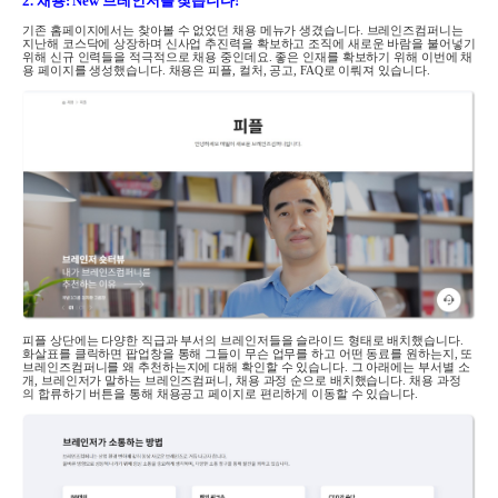
2.
채용
: New
브레인저를 찾습니다
!
기존 홈페이지에서는 찾아볼 수 없었던 채용 메뉴가 생겼습니다
.
브레인즈컴퍼니는
지난해 코스닥에 상장하며 신사업 추진력을 확보하고 조직에 새로운 바람을 불어넣기
위해 신규 인력들을 적극적으로 채용 중인데요
.
좋은 인재를 확보하기 위해 이번에 채
용 페이지를 생성했습니다
.
채용은 피플
,
컬처
,
공고
,
FAQ
로 이뤄져 있습니다
.
피플 상단에는 다양한 직급과 부서의 브레인저들을 슬라이드 형태로 배치했습니다
.
화살표를 클릭하면 팝업창을 통해 그들이 무슨 업무를 하고 어떤 동료를 원하는지
,
또
브레인즈컴퍼니를 왜 추천하는지에 대해 확인할 수 있습니다
.
그 아래에는 부서별 소
개, 브레인저가 말하는 브레인즈컴퍼니, 채용 과정 순으로 배치했습니다. 채용 과정
의 합류하기 버튼을 통해 채용공고 페이지로 편리하게 이동할 수 있습니다.