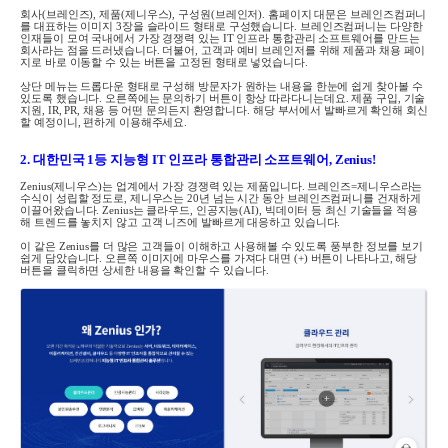
회사
(
브레인즈
),
제품
(
제니우스
),
구성원
(
브레인저
).
홈페이지 대문은 브레인즈컴퍼니
를 대표하는 이미지
3장을
슬라이드 형태로 구성했습니다
.
브레인즈컴퍼니는 다양한
인재들이 모여 국내에서 가장 경쟁력 있는
IT
인프라 통합관리 소프트웨어를 만드는
회사라는 점을 드러냈습니다
.
더불어
,
고객과 예비 브레인저를 위해 제품과 채용 페이
지로 바로 이동할 수 있는 버튼을 고정된 형태로 넣었습니다
.
상단 메뉴는 드롭다운 형태로 구성해 방문자가 원하는 내용을 한눈에 쉽게 찾아볼 수
있도록 했습니다
.
오른쪽에는 문의하기 버튼이 항상 따라다니는데요
.
제품 구입
,
기술
지원
, IR, PR,
채용 등 어떤 문의든지 환영합니다
.
해당 부서에서 발빠르게 확인해 회신
할 예정이니
,
편하게 이용해주세요
.
2. 대한민국
1
등 지능형
IT
인프라 통합관리 소프트웨어
, Zenius!
Zenius(
제니우스
)
는 업계에서 가장 경쟁력 있는 제품입니다
.
브레인즈
=
제니우스라는
수식이 성립할 정도로
,
제니우스는
20
년 넘는 시간 동안 브레인즈컴퍼니를 건재하게
이끌어왔습니다
. Zenius
는 클라우드
,
인공지능
(AI),
빅데이터 등 최신 기술들을 적용
해 트렌드를 놓치지 않고 고객 니즈에 발빠르게 대응하고 있습니다
.
이 같은
Zenius
를 더 많은 고객들이 이해하고 사용해볼 수 있도록 풍부한 정보를 보기
쉽게 담았습니다
.
오른쪽 이미지에 마우스를 가져다 대면
(+)
버튼이 나타나고
,
해당
버튼을 클릭하면 상세한 내용을 확인할 수 있습니다
.