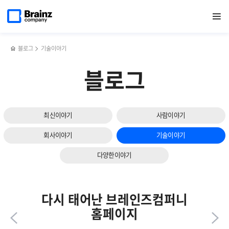
다음
메인
반복영역
디자이너를
페이스북
트위터
링크드인
블로그
기획부터
페이지로
열기
건너뛰기
이동
그만두고
공유하기
공유하기
공유하기
공유하기
설계,
슬라이드
개발
개발,
보기
일을
유지보수까지,
하는
다재다능한
블로그
기술이야기
이유
인재를
찾고
블로그
있어요!
최신이야기
사람이야기
회사이야기
기술이야기
다양한이야기
다시 태어난 브레인즈컴퍼니
홈페이지