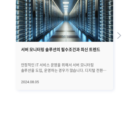
서버 모니터링 솔루션의 필수조건과 최신 트렌드
리
모
안정적인 IT 서비스 운영을 위해서 서버 모니터링
대
솔루션을 도입, 운영하는 경우가 많습니다. 디지털 전환과
기
클라우드 컴퓨팅의 확산, IoT와 AI 기술의 발전으로
시
인해서 더욱 다양한 IT 서비스가 운용되고 그를 뒷받침할
서
2024.08.05
20
서버 시스템의 수도 점증하면서 서버 모니터링 솔루션의
그
중요성은 더욱 높아질 것으로 예상됩니다. │서버
남길까요? 정답은
모니터링 솔루션이 갖춰야 할 필수조건은? 서버 모니터링
리눅
솔루션 활용의 가장 큰 목적은 서버의 성능, 안정성을
방
실시간으로 파악해서 이상 상황이나 장애를 사전에
분
예방하거나 빠르게 대응하는 것입니다. 그리고 이 목적을
집
이루기 위해서는 아래와 같은 조건을 반드시 갖추고
운
있어야 합니다. · 실시간 모니터링 서버의 성능, 가용성,
로