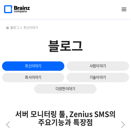
다음
메인
반복영역
다양한
페이스북
트위터
링크드인
블로그
네트워크
페이지로
열기
건너뛰기
이동
일본의
공유하기
공유하기
공유하기
공유하기
모니터링
슬라이드
문화를
솔루션,
보기
경험하다
Zenius
(브레인즈컴퍼니
NMS
블로그
최신이야기
해외
자세히
연수단
보기
블로그
후기,
下)
최신이야기
사람이야기
회사이야기
기술이야기
다양한이야기
서버 모니터링 툴, Zenius SMS의
주요기능과 특장점